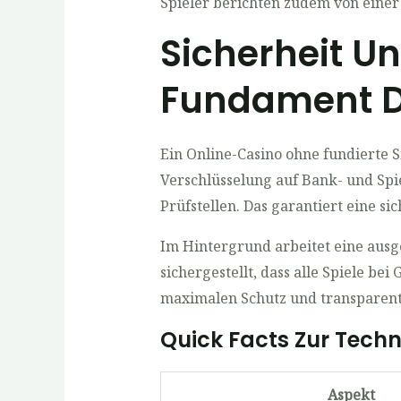
Spieler berichten zudem von einer
Sicherheit Un
Fundament D
Ein Online-Casino ohne fundierte
Verschlüsselung auf Bank- und Sp
Prüfstellen. Das garantiert eine 
Im Hintergrund arbeitet eine ausger
sichergestellt, dass alle Spiele be
maximalen Schutz und transparent
Quick Facts Zur Techn
Aspekt