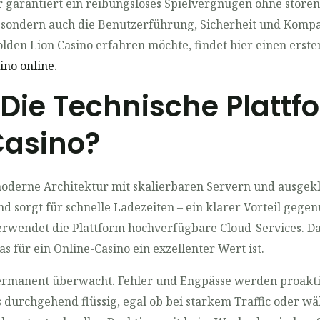
ur garantiert ein reibungsloses Spielvergnügen ohne stör
, sondern auch die Benutzerführung, Sicherheit und Kompa
en Lion Casino erfahren möchte, findet hier einen ersten
sino online
.
t Die Technische Platt
Casino?
 moderne Architektur mit skalierbaren Servern und ausgek
nd sorgt für schnelle Ladezeiten – ein klarer Vorteil gege
verwendet die Plattform hochverfügbare Cloud-Services. Da
s für ein Online-Casino ein exzellenter Wert ist.
permanent überwacht. Fehler und Engpässe werden proakti
is durchgehend flüssig, egal ob bei starkem Traffic oder 