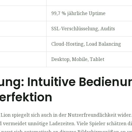
99,7 % jährliche Uptime
SSL-Verschlüsselung, Audits
Cloud-Hosting, Load Balancing
Desktop, Mobile, Tablet
ng: Intuitive Bedienun
erfektion
Lion spiegelt sich auch in der Nutzerfreundlichkeit wider. D
d vermeidet unnötige Ladezeiten. Viele Spieler schätzen d