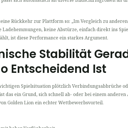
passt sich automatisch an diverse Bildschirmgrößen an un
eine Rückkehr zur Plattform so: „Im Vergleich zu anderen O
ine Ladehemmungen, keine Abstürze, einfach direkt ins Spie
hlt, ist diese Performance ein starkes Argument.
sche Stabilität Gera
o Entscheidend Ist
ichtigen Spielsituation plötzlich Verbindungsabbrüche od
st das ein Grund, sich schnell ab- oder bei einem anderen
von Golden Lion ein echter Wettbewerbsvorteil.