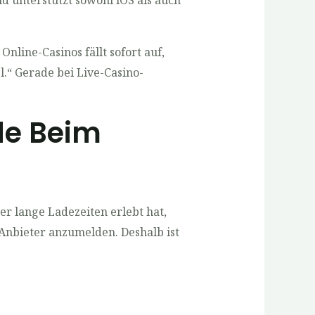
d unterstützt sowohl iOS als auch
nline-Casinos fällt sofort auf,
l.“ Gerade bei Live-Casino-
de Beim
er lange Ladezeiten erlebt hat,
 Anbieter anzumelden. Deshalb ist