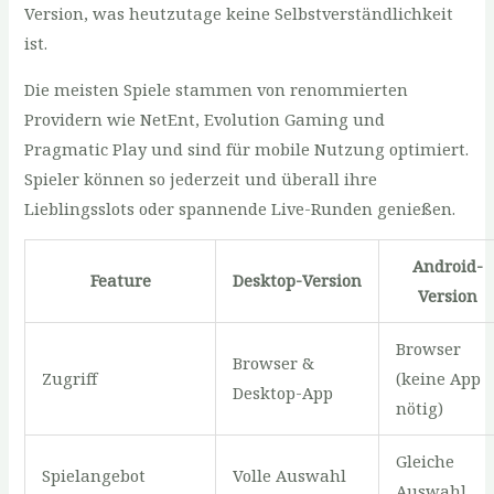
Version, was heutzutage keine Selbstverständlichkeit
ist.
Die meisten Spiele stammen von renommierten
Providern wie NetEnt, Evolution Gaming und
Pragmatic Play und sind für mobile Nutzung optimiert.
Spieler können so jederzeit und überall ihre
Lieblingsslots oder spannende Live-Runden genießen.
Android-
Feature
Desktop-Version
Version
Browser
Browser &
Zugriff
(keine App
Desktop-App
nötig)
Gleiche
Spielangebot
Volle Auswahl
Auswahl