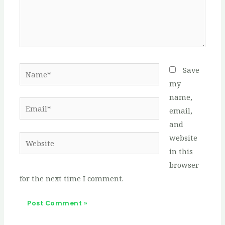
Name*
Save
my
name,
Email*
email,
and
website
Website
in this
browser
for the next time I comment.