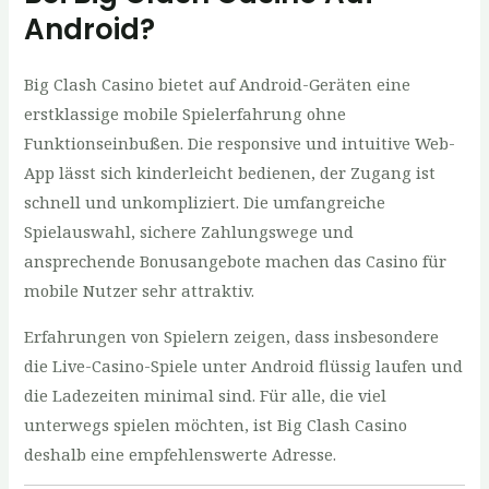
Android?
Big Clash Casino bietet auf Android-Geräten eine
erstklassige mobile Spielerfahrung ohne
Funktionseinbußen. Die responsive und intuitive Web-
App lässt sich kinderleicht bedienen, der Zugang ist
schnell und unkompliziert. Die umfangreiche
Spielauswahl, sichere Zahlungswege und
ansprechende Bonusangebote machen das Casino für
mobile Nutzer sehr attraktiv.
Erfahrungen von Spielern zeigen, dass insbesondere
die Live-Casino-Spiele unter Android flüssig laufen und
die Ladezeiten minimal sind. Für alle, die viel
unterwegs spielen möchten, ist Big Clash Casino
deshalb eine empfehlenswerte Adresse.