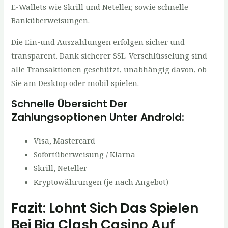
E-Wallets wie Skrill und Neteller, sowie schnelle
Banküberweisungen.
Die Ein-und Auszahlungen erfolgen sicher und
transparent. Dank sicherer SSL-Verschlüsselung sind
alle Transaktionen geschützt, unabhängig davon, ob
Sie am Desktop oder mobil spielen.
Schnelle Übersicht Der
Zahlungsoptionen Unter Android:
Visa, Mastercard
Sofortüberweisung / Klarna
Skrill, Neteller
Kryptowährungen (je nach Angebot)
Fazit: Lohnt Sich Das Spielen
Bei Big Clash Casino Auf