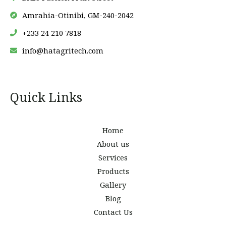
Amrahia-Otinibi, GM-240-2042
+233 24 210 7818
info@hatagritech.com
Get In Touch
Quick Links
Home
About us
Services
Products
Gallery
Blog
Contact Us