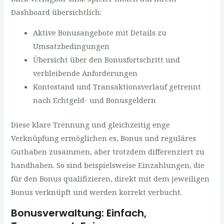
Dashboard übersichtlich:
Aktive Bonusangebote mit Details zu
Umsatzbedingungen
Übersicht über den Bonusfortschritt und
verbleibende Anforderungen
Kontostand und Transaktionsverlauf getrennt
nach Echtgeld- und Bonusgeldern
Diese klare Trennung und gleichzeitig enge
Verknüpfung ermöglichen es, Bonus und reguläres
Guthaben zusammen, aber trotzdem differenziert zu
handhaben. So sind beispielsweise Einzahlungen, die
für den Bonus qualifizieren, direkt mit dem jeweiligen
Bonus verknüpft und werden korrekt verbucht.
Bonusverwaltung: Einfach,