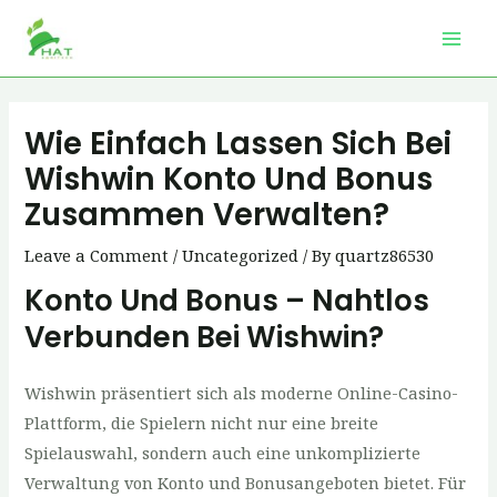
Skip
Post
Mai
to
navigation
Men
content
Wie Einfach Lassen Sich Bei
Wishwin Konto Und Bonus
Zusammen Verwalten?
Leave a Comment
/
Uncategorized
/ By
quartz86530
Konto Und Bonus – Nahtlos
Verbunden Bei Wishwin?
Wishwin präsentiert sich als moderne Online-Casino-
Plattform, die Spielern nicht nur eine breite
Spielauswahl, sondern auch eine unkomplizierte
Verwaltung von Konto und Bonusangeboten bietet. Für