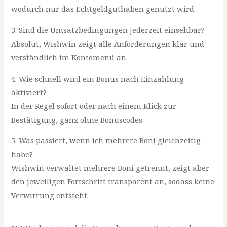
wodurch nur das Echtgeldguthaben genutzt wird.
3. Sind die Umsatzbedingungen jederzeit einsehbar?
Absolut, Wishwin zeigt alle Anforderungen klar und
verständlich im Kontomenü an.
4. Wie schnell wird ein Bonus nach Einzahlung
aktiviert?
In der Regel sofort oder nach einem Klick zur
Bestätigung, ganz ohne Bonuscodes.
5. Was passiert, wenn ich mehrere Boni gleichzeitig
habe?
Wishwin verwaltet mehrere Boni getrennt, zeigt aber
den jeweiligen Fortschritt transparent an, sodass keine
Verwirrung entsteht.