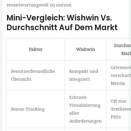
verantwortungsvoll zu nutzen.
Mini-Vergleich: Wishwin Vs.
Durchschnitt Auf Dem Markt
Durchsc
Faktor
Wishwin
Mar
Getrennt
Benutzerfreundliche
Kompakt und
verschach
Übersicht
integriert
Menüs
Echtzeit-
Oft nur
Visualisierung
Bonus-Tracking
Textliste
aller
PDFs
Anforderungen