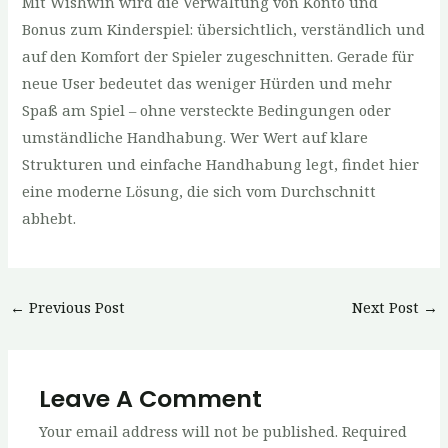
Mit Wishwin wird die Verwaltung von Konto und
Bonus zum Kinderspiel: übersichtlich, verständlich und
auf den Komfort der Spieler zugeschnitten. Gerade für
neue User bedeutet das weniger Hürden und mehr
Spaß am Spiel – ohne versteckte Bedingungen oder
umständliche Handhabung. Wer Wert auf klare
Strukturen und einfache Handhabung legt, findet hier
eine moderne Lösung, die sich vom Durchschnitt
abhebt.
←
Previous Post
Next Post
→
Leave A Comment
Your email address will not be published.
Required