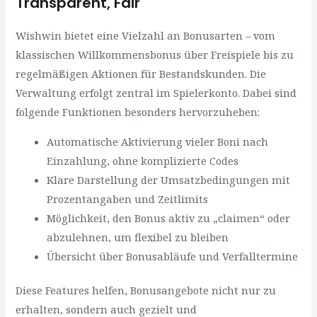
Transparent, Fair
Wishwin bietet eine Vielzahl an Bonusarten – vom
klassischen Willkommensbonus über Freispiele bis zu
regelmäßigen Aktionen für Bestandskunden. Die
Verwaltung erfolgt zentral im Spielerkonto. Dabei sind
folgende Funktionen besonders hervorzuheben:
Automatische Aktivierung vieler Boni nach
Einzahlung, ohne komplizierte Codes
Klare Darstellung der Umsatzbedingungen mit
Prozentangaben und Zeitlimits
Möglichkeit, den Bonus aktiv zu „claimen“ oder
abzulehnen, um flexibel zu bleiben
Übersicht über Bonusabläufe und Verfalltermine
Diese Features helfen, Bonusangebote nicht nur zu
erhalten, sondern auch gezielt und