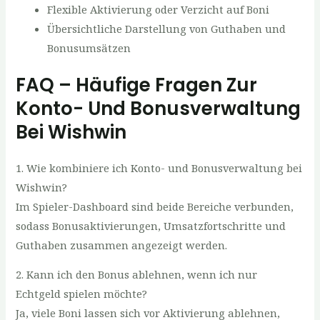
Flexible Aktivierung oder Verzicht auf Boni
Übersichtliche Darstellung von Guthaben und
Bonusumsätzen
FAQ – Häufige Fragen Zur
Konto- Und Bonusverwaltung
Bei Wishwin
1. Wie kombiniere ich Konto- und Bonusverwaltung bei
Wishwin?
Im Spieler-Dashboard sind beide Bereiche verbunden,
sodass Bonusaktivierungen, Umsatzfortschritte und
Guthaben zusammen angezeigt werden.
2. Kann ich den Bonus ablehnen, wenn ich nur
Echtgeld spielen möchte?
Ja, viele Boni lassen sich vor Aktivierung ablehnen,