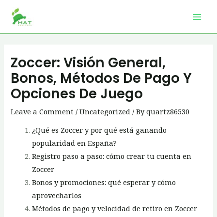
Skip
Post
Mai
to
navigation
Men
content
Zoccer: Visión General,
Bonos, Métodos De Pago Y
Opciones De Juego
Leave a Comment
/
Uncategorized
/ By
quartz86530
¿Qué es Zoccer y por qué está ganando
popularidad en España?
Registro paso a paso: cómo crear tu cuenta en
Zoccer
Bonos y promociones: qué esperar y cómo
aprovecharlos
Métodos de pago y velocidad de retiro en Zoccer