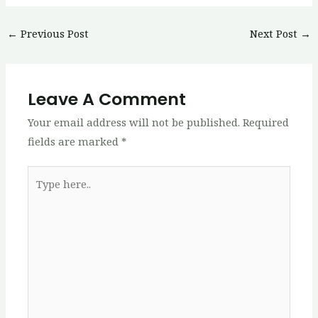
←
Previous Post
Next Post
→
Leave A Comment
Your email address will not be published.
Required
fields are marked
*
Type
here..