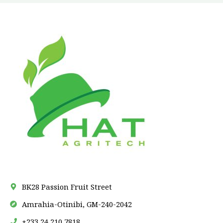
BK28 Passion Fruit Street
Amrahia-Otinibi, GM-240-2042
+233 24 210 7818