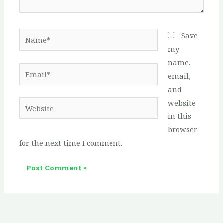
Name*
Save
my
name,
Email*
email,
and
website
Website
in this
browser
for the next time I comment.