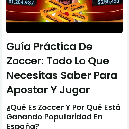
Guía Práctica De
Zoccer: Todo Lo Que
Necesitas Saber Para
Apostar Y Jugar
¿Qué Es Zoccer Y Por Qué Está
Ganando Popularidad En
España?