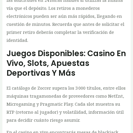
vía que el depósito. Los retiros a monederos
electrónicos pueden ser aún más rápidos, llegando en
cuestión de minutos. Recuerda que antes de solicitar el
primer retiro deberás completar la verificación de
identidad.
Juegos Disponibles: Casino En
Vivo, Slots, Apuestas
Deportivas Y Más
El catálogo de Zoccer supera los 3 000 títulos, entre ellos
máquinas tragamonedas de proveedores como NetEnt,
Microgaming y Pragmatic Play. Cada slot muestra su
RTP (retorno al jugador) y volatilidad, información útil
para decidir cuánto riesgo asumir.
En el casino en vivo encontrarás mesas de blackjack,