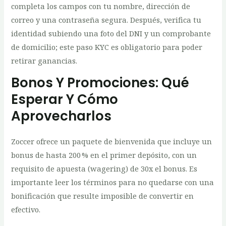
completa los campos con tu nombre, dirección de
correo y una contraseña segura. Después, verifica tu
identidad subiendo una foto del DNI y un comprobante
de domicilio; este paso KYC es obligatorio para poder
retirar ganancias.
Bonos Y Promociones: Qué
Esperar Y Cómo
Aprovecharlos
Zoccer ofrece un paquete de bienvenida que incluye un
bonus de hasta 200 % en el primer depósito, con un
requisito de apuesta (wagering) de 30x el bonus. Es
importante leer los términos para no quedarse con una
bonificación que resulte imposible de convertir en
efectivo.