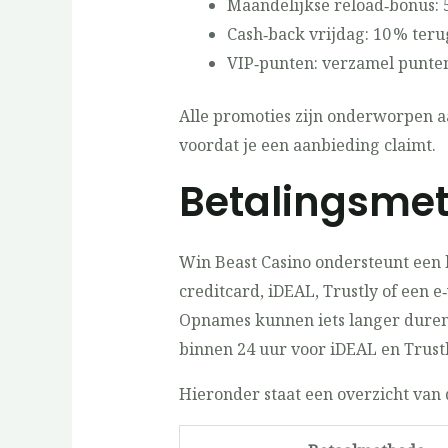
Maandelijkse reload‑bonus: 5
Cash‑back vrijdag: 10 % teru
VIP‑punten: verzamel punten
Alle promoties zijn onderworpen a
voordat je een aanbieding claimt.
Betalingsme
Win Beast Casino ondersteunt een b
creditcard, iDEAL, Trustly of een e
Opnames kunnen iets langer duren,
binnen 24 uur voor iDEAL en Trustl
Hieronder staat een overzicht van 