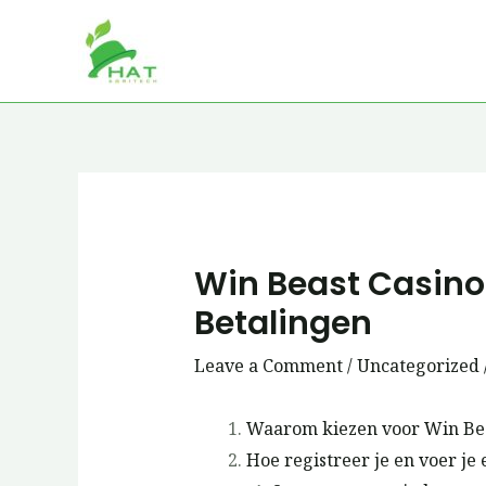
Skip
Post
to
navigation
content
Win Beast Casino 
Betalingen
Leave a Comment
/
Uncategorized
Waarom kiezen voor Win Bea
Hoe registreer je en voer je 