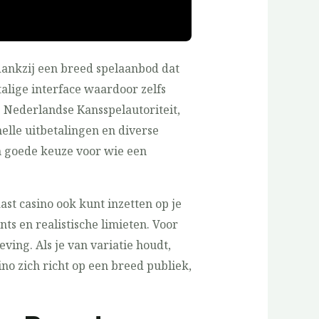
dankzij een breed spelaanbod dat
talige interface waardoor zelfs
e Nederlandse Kansspelautoriteit,
elle uitbetalingen en diverse
n goede keuze voor wie een
t casino ook kunt inzetten op je
s en realistische limieten. Voor
ving. Als je van variatie houdt,
ino zich richt op een breed publiek,