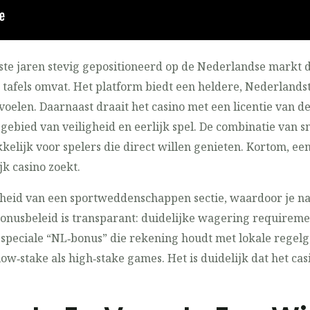
tste jaren stevig gepositioneerd op de Nederlandse markt 
er tafels omvat. Het platform biedt een heldere, Nederlands
 voelen. Daarnaast draait het casino met een licentie van d
gebied van veiligheid en eerlijk spel. De combinatie van sn
elijk voor spelers die direct willen genieten. Kortom, ee
k casino zoekt.
heid van een sportweddenschappen sectie, waardoor je naas
nusbeleid is transparant: duidelijke wagering requirement
 speciale “NL‑bonus” die rekening houdt met lokale regelge
low‑stake als high‑stake games. Het is duidelijk dat het cas