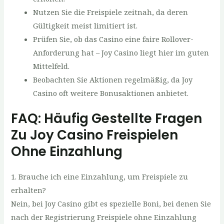
Nutzen Sie die Freispiele zeitnah, da deren
Gültigkeit meist limitiert ist.
Prüfen Sie, ob das Casino eine faire Rollover-
Anforderung hat – Joy Casino liegt hier im guten
Mittelfeld.
Beobachten Sie Aktionen regelmäßig, da Joy
Casino oft weitere Bonusaktionen anbietet.
FAQ: Häufig Gestellte Fragen
Zu Joy Casino Freispielen
Ohne Einzahlung
1. Brauche ich eine Einzahlung, um Freispiele zu
erhalten?
Nein, bei Joy Casino gibt es spezielle Boni, bei denen Sie
nach der Registrierung Freispiele ohne Einzahlung