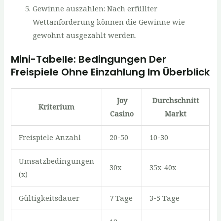
Gewinne auszahlen: Nach erfüllter
Wettanforderung können die Gewinne wie
gewohnt ausgezahlt werden.
Mini-Tabelle: Bedingungen Der
Freispiele Ohne Einzahlung Im Überblick
Joy
Durchschnitt
Kriterium
Casino
Markt
Freispiele Anzahl
20-50
10-30
Umsatzbedingungen
30x
35x-40x
(x)
Gültigkeitsdauer
7 Tage
3-5 Tage