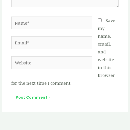
Name*
Save
my
name,
Email*
email,
and
website
Website
in this
browser
for the next time I comment.