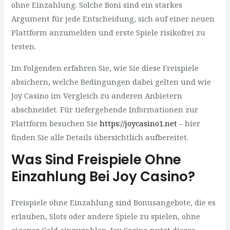
ohne Einzahlung. Solche Boni sind ein starkes
Argument für jede Entscheidung, sich auf einer neuen
Plattform anzumelden und erste Spiele risikofrei zu
testen.
Im Folgenden erfahren Sie, wie Sie diese Freispiele
absichern, welche Bedingungen dabei gelten und wie
Joy Casino im Vergleich zu anderen Anbietern
abschneidet. Für tiefergehende Informationen zur
Plattform besuchen Sie
https://joycasino1.net
– hier
finden Sie alle Details übersichtlich aufbereitet.
Was Sind Freispiele Ohne
Einzahlung Bei Joy Casino?
Freispiele ohne Einzahlung sind Bonusangebote, die es
erlauben, Slots oder andere Spiele zu spielen, ohne