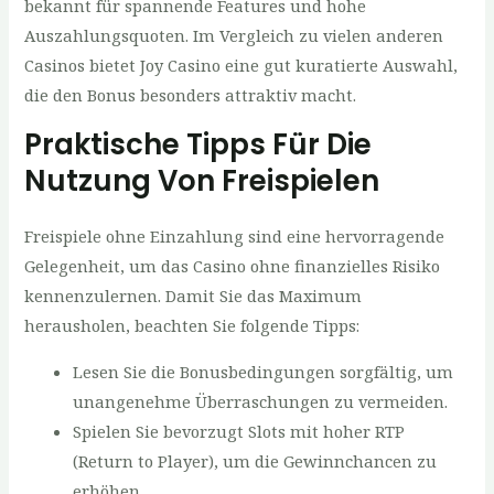
bekannt für spannende Features und hohe
Auszahlungsquoten. Im Vergleich zu vielen anderen
Casinos bietet Joy Casino eine gut kuratierte Auswahl,
die den Bonus besonders attraktiv macht.
Praktische Tipps Für Die
Nutzung Von Freispielen
Freispiele ohne Einzahlung sind eine hervorragende
Gelegenheit, um das Casino ohne finanzielles Risiko
kennenzulernen. Damit Sie das Maximum
herausholen, beachten Sie folgende Tipps:
Lesen Sie die Bonusbedingungen sorgfältig, um
unangenehme Überraschungen zu vermeiden.
Spielen Sie bevorzugt Slots mit hoher RTP
(Return to Player), um die Gewinnchancen zu
erhöhen.