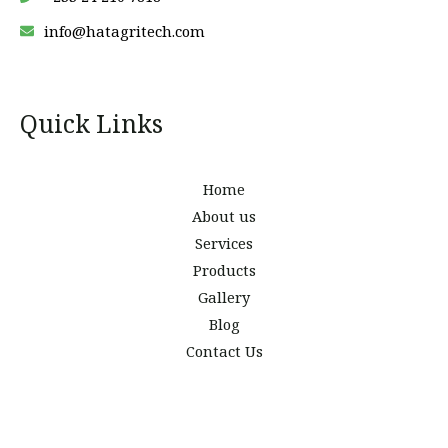
info@hatagritech.com
Get In Touch
Quick Links
Home
About us
Services
Products
Gallery
Blog
Contact Us