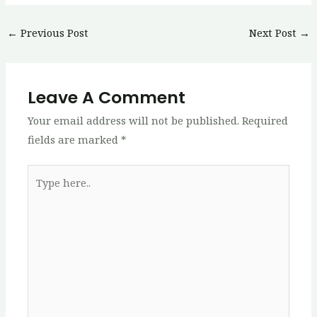
←
Previous Post
Next Post
→
Leave A Comment
Your email address will not be published.
Required
fields are marked
*
Type
here..