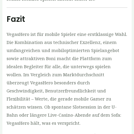
Fazit
VegasHero ist für mobile Spieler eine erstklassige Wahl.
Die Kombination aus technischer Exzellenz, einem
umfangreichen und mobiloptimierten Spielangebot
sowie attraktiven Boni macht die Plattform zum
idealen Begleiter für alle, die unterwegs spielen
wollen. Im Vergleich zum Marktdurchschnitt
überzeugt VegasHero besonders durch
Geschwindigkeit, Benutzerfreundlichkeit und
Flexibilität – Werte, die gerade mobile Gamer zu
schätzen wissen. Ob spontane Slotsession in der U-
Bahn oder längere Live-Casino-Abende auf dem Sofa:
VegasHero hält, was es verspricht.