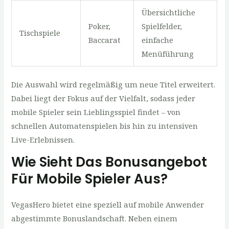
Übersichtliche
Poker,
Spielfelder,
Tischspiele
Baccarat
einfache
Menüführung
Die Auswahl wird regelmäßig um neue Titel erweitert.
Dabei liegt der Fokus auf der Vielfalt, sodass jeder
mobile Spieler sein Lieblingsspiel findet – von
schnellen Automatenspielen bis hin zu intensiven
Live-Erlebnissen.
Wie Sieht Das Bonusangebot
Für Mobile Spieler Aus?
VegasHero bietet eine speziell auf mobile Anwender
abgestimmte Bonuslandschaft. Neben einem