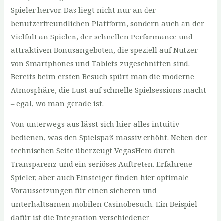
Spieler hervor. Das liegt nicht nur an der
benutzerfreundlichen Plattform, sondern auch an der
Vielfalt an Spielen, der schnellen Performance und
attraktiven Bonusangeboten, die speziell auf Nutzer
von Smartphones und Tablets zugeschnitten sind.
Bereits beim ersten Besuch spürt man die moderne
Atmosphäre, die Lust auf schnelle Spielsessions macht
– egal, wo man gerade ist.
Von unterwegs aus lässt sich hier alles intuitiv
bedienen, was den Spielspaß massiv erhöht. Neben der
technischen Seite überzeugt VegasHero durch
Transparenz und ein seriöses Auftreten. Erfahrene
Spieler, aber auch Einsteiger finden hier optimale
Voraussetzungen für einen sicheren und
unterhaltsamen mobilen Casinobesuch. Ein Beispiel
dafür ist die Integration verschiedener