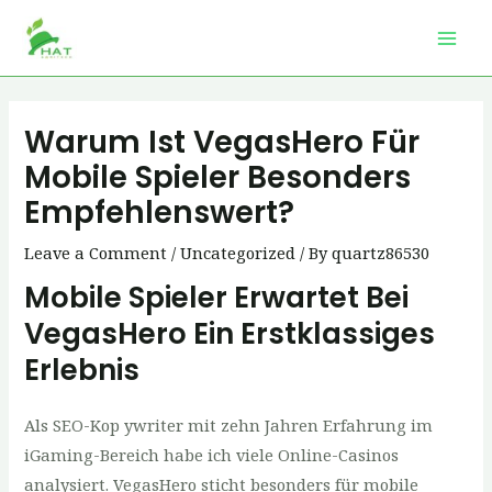
Skip
Post
Mai
to
navigation
Men
content
Warum Ist VegasHero Für
Mobile Spieler Besonders
Empfehlenswert?
Leave a Comment
/
Uncategorized
/ By
quartz86530
Mobile Spieler Erwartet Bei
VegasHero Ein Erstklassiges
Erlebnis
Als SEO-Kop ywriter mit zehn Jahren Erfahrung im
iGaming-Bereich habe ich viele Online-Casinos
analysiert. VegasHero sticht besonders für mobile