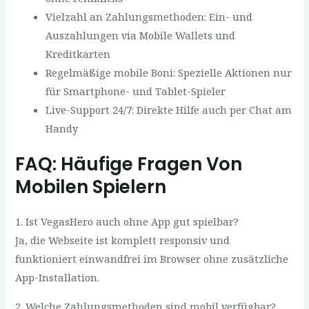
Vielzahl an Zahlungsmethoden: Ein- und
Auszahlungen via Mobile Wallets und
Kreditkarten
Regelmäßige mobile Boni: Spezielle Aktionen nur
für Smartphone- und Tablet-Spieler
Live-Support 24/7: Direkte Hilfe auch per Chat am
Handy
FAQ: Häufige Fragen Von
Mobilen Spielern
1. Ist VegasHero auch ohne App gut spielbar?
Ja, die Webseite ist komplett responsiv und
funktioniert einwandfrei im Browser ohne zusätzliche
App-Installation.
2. Welche Zahlungsmethoden sind mobil verfügbar?