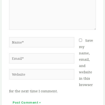
Name*
Save
my
name,
Email*
email,
and
website
Website
in this
browser
for the next time I comment.