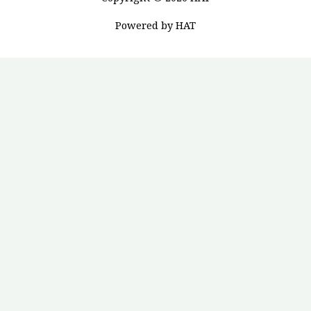
Powered by HAT