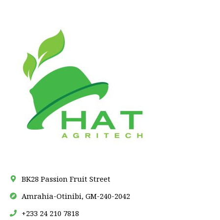
BK28 Passion Fruit Street
Amrahia-Otinibi, GM-240-2042
+233 24 210 7818