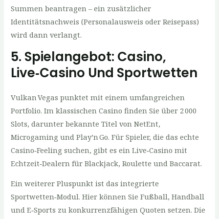
Summen beantragen – ein zusätzlicher
Identitätsnachweis (Personalausweis oder Reisepass)
wird dann verlangt.
5. Spielangebot: Casino,
Live‑Casino Und Sportwetten
Vulkan Vegas punktet mit einem umfangreichen
Portfolio. Im klassischen Casino finden Sie über 2 000
Slots, darunter bekannte Titel von NetEnt,
Microgaming und Play’n Go. Für Spieler, die das echte
Casino‑Feeling suchen, gibt es ein Live‑Casino mit
Echtzeit‑Dealern für Blackjack, Roulette und Baccarat.
Ein weiterer Pluspunkt ist das integrierte
Sportwetten‑Modul. Hier können Sie Fußball, Handball
und E‑Sports zu konkurrenzfähigen Quoten setzen. Die