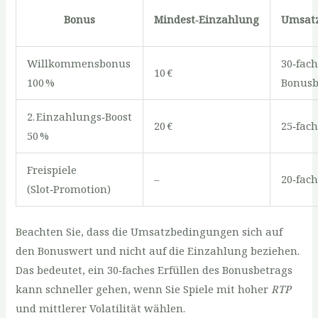
Bonus
Mindest‑Einzahlung
Umsat
Willkommensbonus
30‑fach
10 €
100 %
Bonusb
2. Einzahlungs‑Boost
20 €
25‑fac
50 %
Freispiele
–
20‑fac
(Slot‑Promotion)
Beachten Sie, dass die Umsatzbedingungen sich auf
den Bonuswert und nicht auf die Einzahlung beziehen.
Das bedeutet, ein 30‑faches Erfüllen des Bonusbetrags
kann schneller gehen, wenn Sie Spiele mit hoher
RTP
und mittlerer Volatilität wählen.