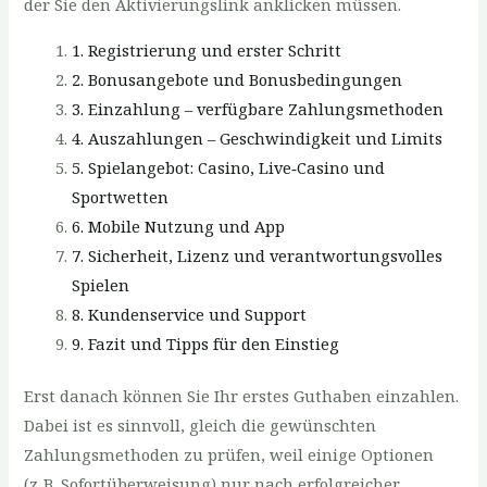
der Sie den Aktivierungslink anklicken müssen.
1. Registrierung und erster Schritt
2. Bonusangebote und Bonusbedingungen
3. Einzahlung – verfügbare Zahlungsmethoden
4. Auszahlungen – Geschwindigkeit und Limits
5. Spielangebot: Casino, Live‑Casino und
Sportwetten
6. Mobile Nutzung und App
7. Sicherheit, Lizenz und verantwortungsvolles
Spielen
8. Kundenservice und Support
9. Fazit und Tipps für den Einstieg
Erst danach können Sie Ihr erstes Guthaben einzahlen.
Dabei ist es sinnvoll, gleich die gewünschten
Zahlungsmethoden zu prüfen, weil einige Optionen
(z. B. Sofortüberweisung) nur nach erfolgreicher