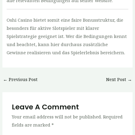
alle relevanten Bedingungen auf seiner Website.
Oshi Casino bietet somit eine faire Bonusstruktur, die
besonders für aktive Slotspieler mit klarer
Spielstrategie geeignet ist. Wer die Bedingungen kennt
und beachtet, kann hier durchaus zusätzliche
Gewinne realisieren und das Spielerlebnis bereichern.
←
Previous Post
Next Post
→
Leave A Comment
Your email address will not be published.
Required
fields are marked
*