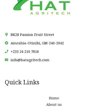
BK28 Passion Fruit Street
Amrahia-Otinibi, GM-240-2042
+233 24 210 7818
info@hatagritech.com
Get In Touch
Quick Links
Home
About us