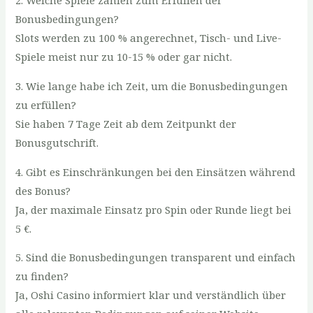
2. Welche Spiele zählen zum Erfüllen der
Bonusbedingungen?
Slots werden zu 100 % angerechnet, Tisch- und Live-
Spiele meist nur zu 10-15 % oder gar nicht.
3. Wie lange habe ich Zeit, um die Bonusbedingungen
zu erfüllen?
Sie haben 7 Tage Zeit ab dem Zeitpunkt der
Bonusgutschrift.
4. Gibt es Einschränkungen bei den Einsätzen während
des Bonus?
Ja, der maximale Einsatz pro Spin oder Runde liegt bei
5 €.
5. Sind die Bonusbedingungen transparent und einfach
zu finden?
Ja, Oshi Casino informiert klar und verständlich über