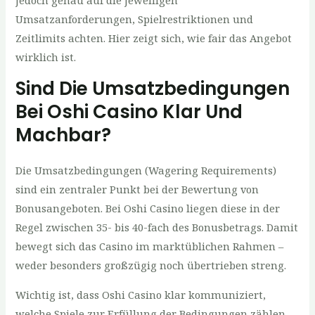
jedoch genau auf die jeweiligen
Umsatzanforderungen, Spielrestriktionen und
Zeitlimits achten. Hier zeigt sich, wie fair das Angebot
wirklich ist.
Sind Die Umsatzbedingungen
Bei Oshi Casino Klar Und
Machbar?
Die Umsatzbedingungen (Wagering Requirements)
sind ein zentraler Punkt bei der Bewertung von
Bonusangeboten. Bei Oshi Casino liegen diese in der
Regel zwischen 35- bis 40-fach des Bonusbetrags. Damit
bewegt sich das Casino im marktüblichen Rahmen –
weder besonders großzügig noch übertrieben streng.
Wichtig ist, dass Oshi Casino klar kommuniziert,
welche Spiele zur Erfüllung der Bedingungen zählen.