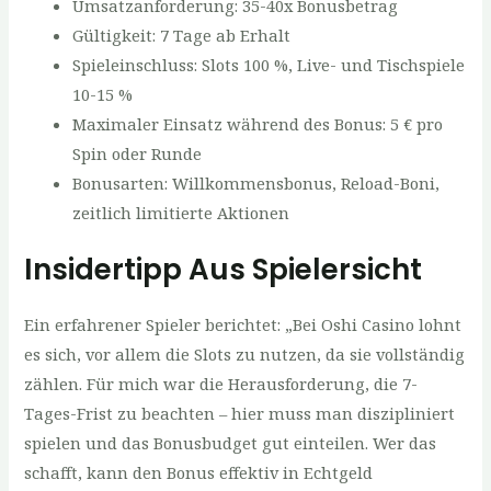
Umsatzanforderung: 35-40x Bonusbetrag
Gültigkeit: 7 Tage ab Erhalt
Spieleinschluss: Slots 100 %, Live- und Tischspiele
10-15 %
Maximaler Einsatz während des Bonus: 5 € pro
Spin oder Runde
Bonusarten: Willkommensbonus, Reload-Boni,
zeitlich limitierte Aktionen
Insidertipp Aus Spielersicht
Ein erfahrener Spieler berichtet: „Bei Oshi Casino lohnt
es sich, vor allem die Slots zu nutzen, da sie vollständig
zählen. Für mich war die Herausforderung, die 7-
Tages-Frist zu beachten – hier muss man diszipliniert
spielen und das Bonusbudget gut einteilen. Wer das
schafft, kann den Bonus effektiv in Echtgeld