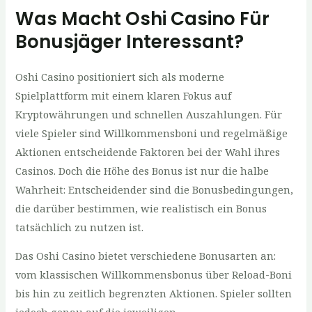
Was Macht Oshi Casino Für
Bonusjäger Interessant?
Oshi Casino positioniert sich als moderne
Spielplattform mit einem klaren Fokus auf
Kryptowährungen und schnellen Auszahlungen. Für
viele Spieler sind Willkommensboni und regelmäßige
Aktionen entscheidende Faktoren bei der Wahl ihres
Casinos. Doch die Höhe des Bonus ist nur die halbe
Wahrheit: Entscheidender sind die Bonusbedingungen,
die darüber bestimmen, wie realistisch ein Bonus
tatsächlich zu nutzen ist.
Das Oshi Casino bietet verschiedene Bonusarten an:
vom klassischen Willkommensbonus über Reload-Boni
bis hin zu zeitlich begrenzten Aktionen. Spieler sollten