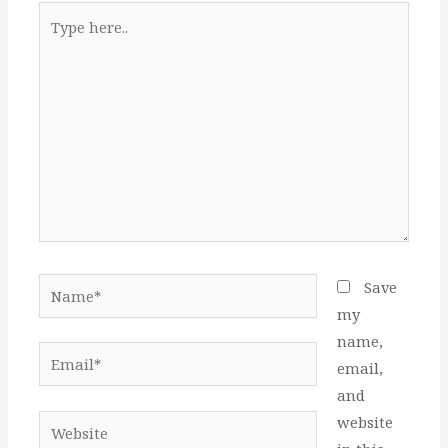
Type
here..
Name*
Save
my
name,
Email*
email,
and
website
Website