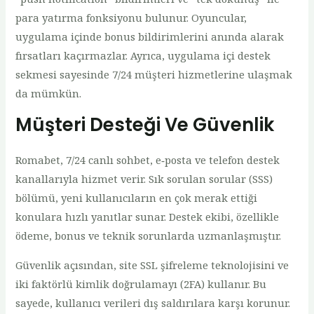
para yatırma fonksiyonu bulunur. Oyuncular,
uygulama içinde bonus bildirimlerini anında alarak
fırsatları kaçırmazlar. Ayrıca, uygulama içi destek
sekmesi sayesinde 7/24 müşteri hizmetlerine ulaşmak
da mümkün.
Müşteri Desteği Ve Güvenlik
Romabet, 7/24 canlı sohbet, e‑posta ve telefon destek
kanallarıyla hizmet verir. Sık sorulan sorular (SSS)
bölümü, yeni kullanıcıların en çok merak ettiği
konulara hızlı yanıtlar sunar. Destek ekibi, özellikle
ödeme, bonus ve teknik sorunlarda uzmanlaşmıştır.
Güvenlik açısından, site SSL şifreleme teknolojisini ve
iki faktörlü kimlik doğrulamayı (2FA) kullanır. Bu
sayede, kullanıcı verileri dış saldırılara karşı korunur.