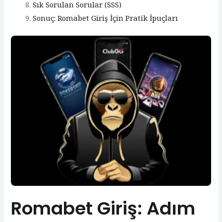
Sık Sorulan Sorular (SSS)
Sonuç: Romabet Giriş İçin Pratik İpuçları
Romabet Giriş: Adım