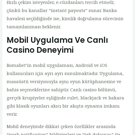
Hızlı çekim isteyenler, e‑cüzdanları tercih etmeli;
çünkü bu kanallar “instant payouts” sunar. Banka
havalesi seçildiğinde ise, kimlik doğrulama sürecinin
tamamlanması beklenir.
Mobil Uygulama Ve Canlı
Casino Deneyimi
Romabet’in mobil uygulaması, Android ve iOS
kullanıcıları için ayrı ayrı sunulmaktadır. Uygulama,
masaüstü versiyonuyla aynı oyun kütüphanesine ve
bahis seçeneklerine sahiptir. Canlı casino bölümü,
gerçek krupiyeler eşliğinde rulet, blackjack ve bakara
gibi klasik oyunları akıcı bir akışta oynama imkanı
verir.
Mobil deneyimde dikkat çeken özellikler arasında
“push notification” bildirimleri ve “tek dokunuş” ile