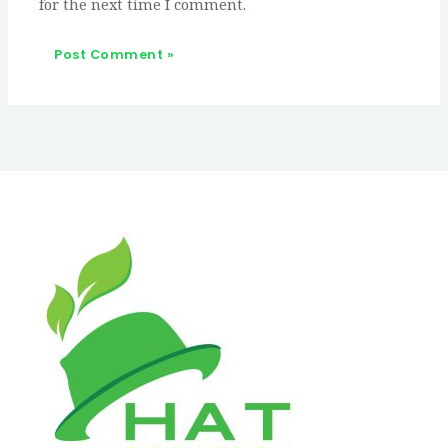
for the next time I comment.