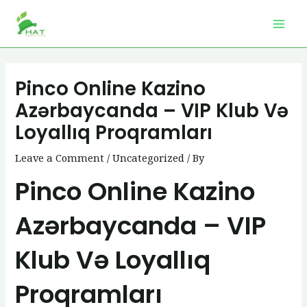
Skip
Post
Mai
to
navigation
Men
content
Pinco Online Kazino
Azərbaycanda – VIP Klub Və
Loyallıq Proqramları
Leave a Comment
/
Uncategorized
/ By
Pinco Online Kazino
Azərbaycanda – VIP
Klub Və Loyallıq
Proqramları