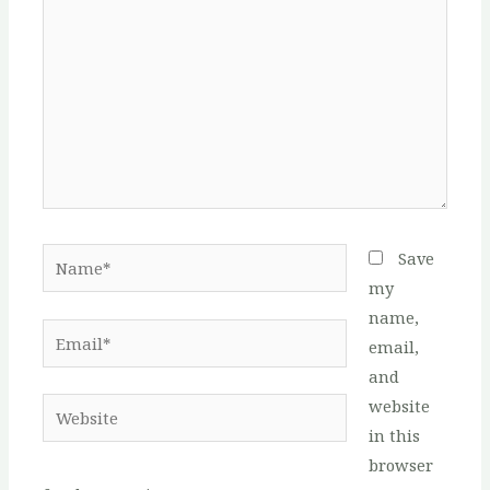
Name*
Save
my
name,
Email*
email,
and
website
Website
in this
browser