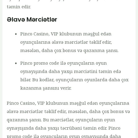
təmin edir.
Əlavə Mərciətlər
Pinco Casino, VIP klubunun məşğul edən
oyunçularına əlavə mərciətlər təklif edir,
məsələn, daha çox bonus və qazanma şansı.
Pinco promo code ilə oyunçuların oyun
oynayışında daha yaxşı mərciətini təmin edə
bilər. Bu kodlar, oyunçuların oyunlarda daha çox
kazanma şansını verir.
Pinco Casino, VIP klubunun məşğul edən oyunçularına
əlavə mərciətlər təklif edir, məsələn, daha çox bonus və
qazanma şansı. Bu mərciətlər, oyunçuların oyun
oynayışında daha yaxşı təcrübəni təmin edir. Pinco
promo code ilə oyunçuların oyun oynayışında daha