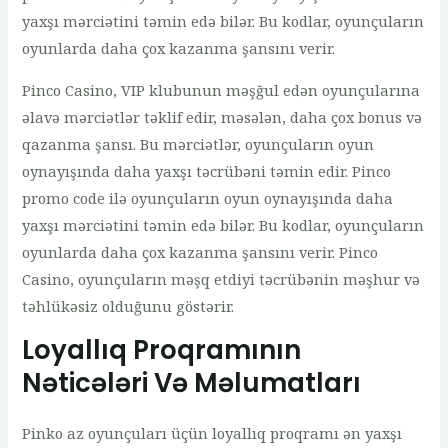
yaxşı mərciətini təmin edə bilər. Bu kodlar, oyunçuların
oyunlarda daha çox kazanma şansını verir.
Pinco Casino, VIP klubunun məşğul edən oyunçularına
əlavə mərciətlər təklif edir, məsələn, daha çox bonus və
qazanma şansı. Bu mərciətlər, oyunçuların oyun
oynayışında daha yaxşı təcrübəni təmin edir. Pinco
promo code ilə oyunçuların oyun oynayışında daha
yaxşı mərciətini təmin edə bilər. Bu kodlar, oyunçuların
oyunlarda daha çox kazanma şansını verir. Pinco
Casino, oyunçuların məşq etdiyi təcrübənin məşhur və
təhlükəsiz olduğunu göstərir.
Loyallıq Proqramının
Nəticələri Və Məlumatları
Pinko az oyunçuları üçün loyallıq proqramı ən yaxşı