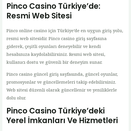
Pinco Casino Türkiye’de:
Resmi Web Sitesi
Pinco online casino için Türkiye’de en uygun giriş yolu,
resmi web sitesidir. Pinco casino giriş sayfasına
giderek, çeşitli oyunları deneyebilir ve kendi
hesabınıza kaydolabilirsiniz. Resmi web sitesi,
kullanıcı dostu ve güvenli bir deneyim sunar.
Pinco casino güncel giriş sayfasında, güncel oyunlar,
promosyonlar ve güncellemeleri takip edebilirsiniz.
Web sitesi düzenli olarak güncellenir ve yeniliklerle
dolu olur.
Pinco Casino Türkiye’deki
Yerel İmkanları Ve Hizmetleri