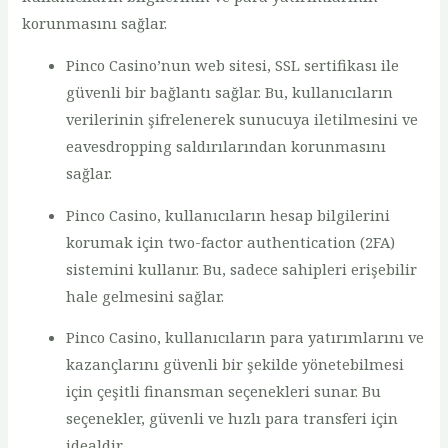
korunmasını sağlar.
Pinco Casino’nun web sitesi, SSL sertifikası ile
güvenli bir bağlantı sağlar. Bu, kullanıcıların
verilerinin şifrelenerek sunucuya iletilmesini ve
eavesdropping saldırılarından korunmasını
sağlar.
Pinco Casino, kullanıcıların hesap bilgilerini
korumak için two-factor authentication (2FA)
sistemini kullanır. Bu, sadece sahipleri erişebilir
hale gelmesini sağlar.
Pinco Casino, kullanıcıların para yatırımlarını ve
kazançlarını güvenli bir şekilde yönetebilmesi
için çeşitli finansman seçenekleri sunar. Bu
seçenekler, güvenli ve hızlı para transferi için
idealdir.