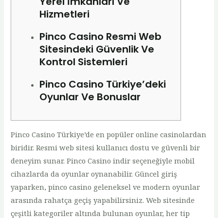
Yerel İmkanları Ve
Hizmetleri
Pinco Casino Resmi Web
Sitesindeki Güvenlik Ve
Kontrol Sistemleri
Pinco Casino Türkiye’deki
Oyunlar Ve Bonuslar
Pinco Casino Türkiye’de en popüler online casinolardan
biridir. Resmi web sitesi kullanıcı dostu ve güvenli bir
deneyim sunar. Pinco Casino indir seçeneğiyle mobil
cihazlarda da oyunlar oynanabilir. Güncel giriş
yaparken, pinco casino geleneksel ve modern oyunlar
arasında rahatça geçiş yapabilirsiniz. Web sitesinde
çeşitli kategoriler altında bulunan oyunlar, her tip