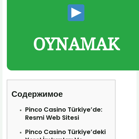
OYNAMAK
Содержимое
Pinco Casino Türkiye’de:
Resmi Web Sitesi
Pinco Casino Türkiye’deki