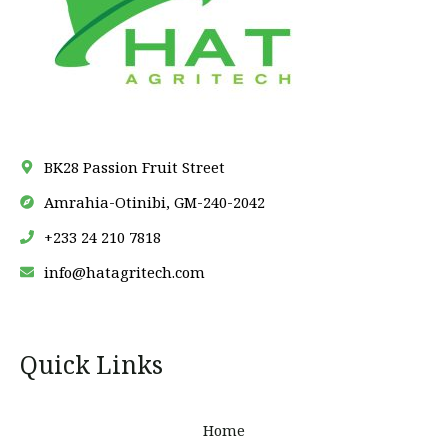
BK28 Passion Fruit Street
Amrahia-Otinibi, GM-240-2042
+233 24 210 7818
info@hatagritech.com
Get In Touch
Quick Links
Home