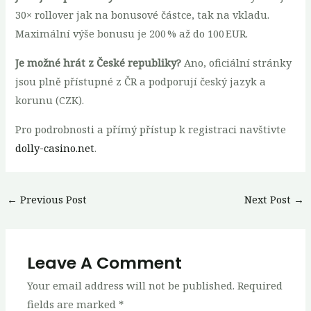
30× rollover jak na bonusové částce, tak na vkladu.
Maximální výše bonusu je 200 % až do 100 EUR.
Je možné hrát z České republiky?
Ano, oficiální stránky
jsou plně přístupné z ČR a podporují český jazyk a
korunu (CZK).
Pro podrobnosti a přímý přístup k registraci navštivte
dolly-casino.net
.
←
Previous Post
Next Post
→
Leave A Comment
Your email address will not be published.
Required
fields are marked
*