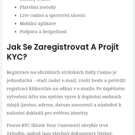
Platební metody
Live casino a sportovní sázení
Mobilní aplikace
Podpora a bezpečnost
Jak Se Zaregistrovat A Projít
KYC?
Registrace na oficiálních stránkách Dolly Casino je
jednoduchá – stačí zadat e‑mail, zvolit heslo a potvrdit
registraci kliknutím na odkaz v e‑mailu. Po úspěšném
vytvoření účtu vás systém vyzve k doplnění osobních
údajů (jméno, adresa, datum narození) a následně k
nahrání dokladů pro ověření identity.
Proces KYC (Know Your Customer) obvykle trvá
24 hodin, pokud jsou všechny dokumenty čitelné.