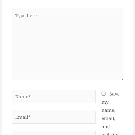
Type
here..
Name*
Save
my
name,
Email*
email,
and
website
Website