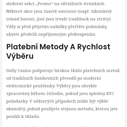
sledovat sekci „Promo“ na oficiálních stránkách.
Některé akce jsou časově omezené (např. víkendový
reload bonus), jiné jsou trvalé (cashback na ztráty).
Vždy si před přijetím nabídky přečtěte podmínky,
abyste předešli nepříjemným překvapením.
Platební Metody A Rychlost
Výběru
Dolly Casino podporuje širokou škálu platebních metod,
od tradičních bankovních převodů po moderní
elektronické peněženky. Výběry jsou obvykle
zpracovány během 24 hodin, pokud jsou splněny KYC
požadavky. V některých případech může být výběr
okamžitý, pokud použijete stejnou metodu, kterou jste
použili k vkladu.