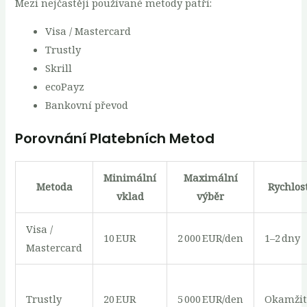
Mezi nejčastěji používané metody patří:
Visa / Mastercard
Trustly
Skrill
ecoPayz
Bankovní převod
Porovnání Platebních Metod
Minimální
Maximální
Metoda
Rychlos
vklad
výběr
Visa /
10 EUR
2 000 EUR/den
1–2 dny
Mastercard
Trustly
20 EUR
5 000 EUR/den
Okamžit