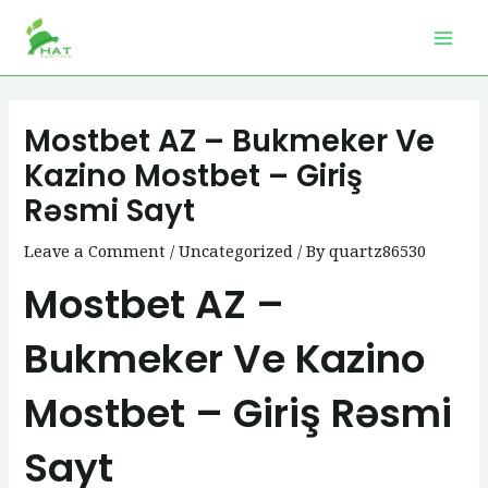
Skip
Post
Mai
to
navigation
Men
content
Mostbet AZ – Bukmeker Ve
Kazino Mostbet – Giriş
Rəsmi Sayt
Leave a Comment
/
Uncategorized
/ By
quartz86530
Mostbet AZ –
Bukmeker Ve Kazino
Mostbet – Giriş Rəsmi
Sayt