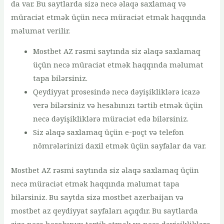
da var. Bu saytlarda sizə necə əlaqə saxlamaq və
müraciət etmək üçün necə müraciət etmək haqqında
məlumat verilir.
Mostbet AZ rəsmi saytında siz əlaqə saxlamaq
üçün necə müraciət etmək haqqında məlumat
tapa bilərsiniz.
Qeydiyyat prosesində necə dəyişikliklərə icazə
verə bilərsiniz və hesabınızı tərtib etmək üçün
necə dəyişikliklərə müraciət edə bilərsiniz.
Siz əlaqə saxlamaq üçün e-poçt və telefon
nömrələrinizi daxil etmək üçün sayfalar da var.
Mostbet AZ rəsmi saytında siz əlaqə saxlamaq üçün
necə müraciət etmək haqqında məlumat tapa
bilərsiniz. Bu saytda sizə mostbet azerbaijan və
mostbet az qeydiyyat sayfaları açıqdır. Bu saytlarda
sizə necə hesabınızı tərtib etmək və necə dəyişikliklərə