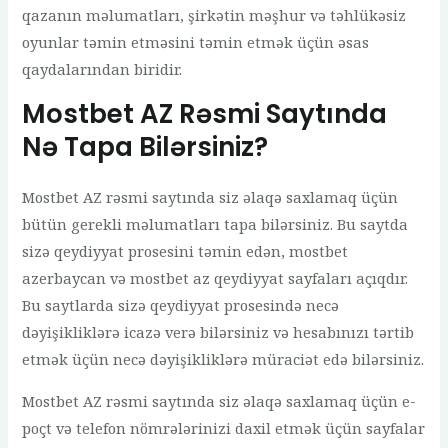
qazanın məlumatları, şirkətin məşhur və təhlükəsiz
oyunlar təmin etməsini təmin etmək üçün əsas
qaydalarından biridir.
Mostbet AZ Rəsmi Saytında
Nə Tapa Bilərsiniz?
Mostbet AZ rəsmi saytında siz əlaqə saxlamaq üçün
bütün gerekli məlumatları tapa bilərsiniz. Bu saytda
sizə qeydiyyat prosesini təmin edən, mostbet
azerbaycan və mostbet az qeydiyyat sayfaları açıqdır.
Bu saytlarda sizə qeydiyyat prosesində necə
dəyişikliklərə icazə verə bilərsiniz və hesabınızı tərtib
etmək üçün necə dəyişikliklərə müraciət edə bilərsiniz.
Mostbet AZ rəsmi saytında siz əlaqə saxlamaq üçün e-
poçt və telefon nömrələrinizi daxil etmək üçün sayfalar