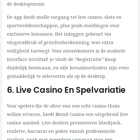
de desktopversie.
De app biedt snelle toegang tot live casino, slots en
sportweddenschappen, plus push‑meldingen voor
exclusieve bonussen. Het inloggen gebeurt via
vingerafdruk of gezichtsherkenning, wat extra
veiligheid toevoegt. Voor nieuwkomers is de mobiele
interface intuïtief: je vindt de “Registratie” knop
duidelijk bovenaan, en alle betaalmethoden zijn even
gemakkelijk te selecteren als op de desktop.
6. Live Casino En Spelvariatie
Voor spelers die de sfeer van een echt casino thuis
willen ervaren, biedt Mond Casino een uitgebreid live
casino aanbod. Live dealers presenteren blackjack,
roulette, baccarat en poker vanuit professionele
studio’s, vaak met meerdere camera’s voor een