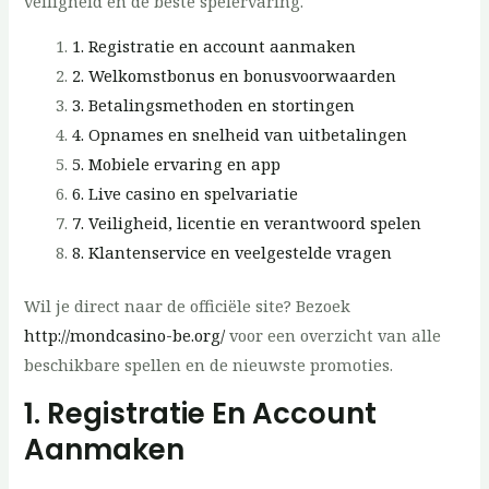
veiligheid en de beste spelervaring.
1. Registratie en account aanmaken
2. Welkomstbonus en bonusvoorwaarden
3. Betalingsmethoden en stortingen
4. Opnames en snelheid van uitbetalingen
5. Mobiele ervaring en app
6. Live casino en spelvariatie
7. Veiligheid, licentie en verantwoord spelen
8. Klantenservice en veelgestelde vragen
Wil je direct naar de officiële site? Bezoek
http://mondcasino-be.org/
voor een overzicht van alle
beschikbare spellen en de nieuwste promoties.
1. Registratie En Account
Aanmaken