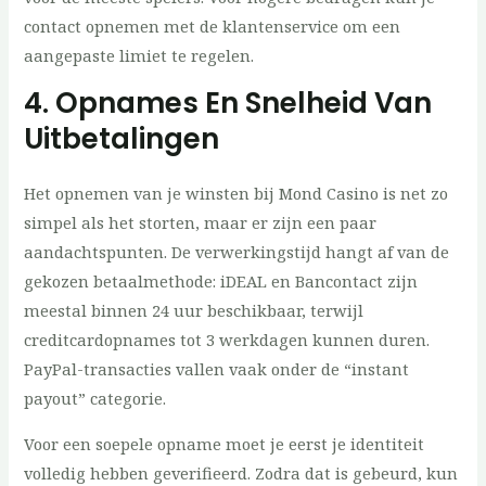
contact opnemen met de klantenservice om een
aangepaste limiet te regelen.
4. Opnames En Snelheid Van
Uitbetalingen
Het opnemen van je winsten bij Mond Casino is net zo
simpel als het storten, maar er zijn een paar
aandachtspunten. De verwerkingstijd hangt af van de
gekozen betaalmethode: iDEAL en Bancontact zijn
meestal binnen 24 uur beschikbaar, terwijl
creditcardopnames tot 3 werkdagen kunnen duren.
PayPal-transacties vallen vaak onder de “instant
payout” categorie.
Voor een soepele opname moet je eerst je identiteit
volledig hebben geverifieerd. Zodra dat is gebeurd, kun