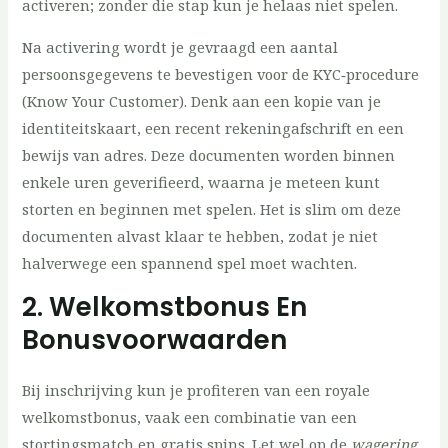
activeren; zonder die stap kun je helaas niet spelen.
Na activering wordt je gevraagd een aantal
persoonsgegevens te bevestigen voor de KYC‑procedure
(Know Your Customer). Denk aan een kopie van je
identiteitskaart, een recent rekeningafschrift en een
bewijs van adres. Deze documenten worden binnen
enkele uren geverifieerd, waarna je meteen kunt
storten en beginnen met spelen. Het is slim om deze
documenten alvast klaar te hebben, zodat je niet
halverwege een spannend spel moet wachten.
2. Welkomstbonus En
Bonusvoorwaarden
Bij inschrijving kun je profiteren van een royale
welkomstbonus, vaak een combinatie van een
stortingsmatch en gratis spins. Let wel op de
wagering