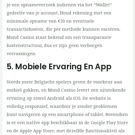
je een opnameverzoek indienen via het “Wallet”
gedeelte van je account. Houd rekening met een
minimale opname van €20 en eventuele
transactiekosten, die per methode kunnen variëren.
Mond Casino staat bekend om een transparante
kostenstructuur, dus er zijn geen verborgen
verrassingen.
5. Mobiele Ervaring En App
Steeds meer Belgische spelers geven de voorkeur aan
mobiel gokken, en Mond Casino levert een uitstekende
ervaring op zowel Android als iOS. De website is
volledig responsief, waardoor je zonder problemen
kunt navigeren op een smartphone of tablet. Bovendien
is er een native app beschikbaar in de Google Play Store
en de Apple App Store, met dezelfde functionaliteit als