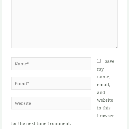
Name*
Save
my
name,
Email*
email,
and
website
Website
in this
browser
for the next time I comment.