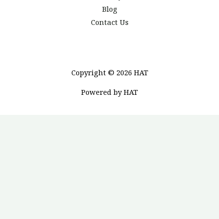
Blog
Contact Us
Copyright © 2026 HAT
Powered by HAT