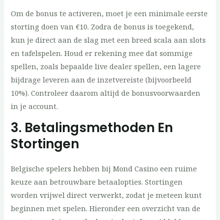
Om de bonus te activeren, moet je een minimale eerste
storting doen van €10. Zodra de bonus is toegekend,
kun je direct aan de slag met een breed scala aan slots
en tafelspelen. Houd er rekening mee dat sommige
spellen, zoals bepaalde live dealer spellen, een lagere
bijdrage leveren aan de inzetvereiste (bijvoorbeeld
10%). Controleer daarom altijd de bonusvoorwaarden
in je account.
3. Betalingsmethoden En
Stortingen
Belgische spelers hebben bij Mond Casino een ruime
keuze aan betrouwbare betaalopties. Stortingen
worden vrijwel direct verwerkt, zodat je meteen kunt
beginnen met spelen. Hieronder een overzicht van de