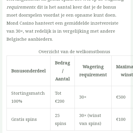
requirements
: dit is het aantal keer dat je de bonus
moet doorspelen voordat je een opname kunt doen.
Mond Casino hanteert een gemiddelde inzetvereiste
van 30×, wat redelijk is in vergelijking met andere
Belgische aanbieders.
Overzicht van de welkomstbonus
Bedrag
Wagering
Maxima
Bonusonderdeel
/
requirement
winst
Aantal
Stortingsmatch
Tot
30×
€500
100%
€200
25
30× (winst
Gratis spins
€100
spins
van spins)