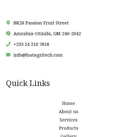
BK28 Passion Fruit Street
Amrahia-Otinibi, GM-240-2042
+233 24 210 7818
info@hatagritech.com
Get In Touch
Quick Links
Home
About us
Services
Products
Gallery