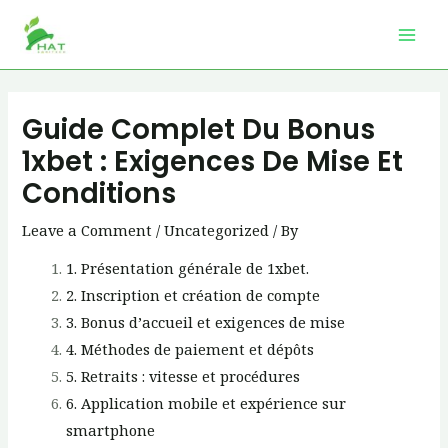
Skip
Post
Mai
to
navigation
Men
content
Guide Complet Du Bonus
1xbet : Exigences De Mise Et
Conditions
Leave a Comment
/
Uncategorized
/ By
1. Présentation générale de 1xbet.
2. Inscription et création de compte
3. Bonus d’accueil et exigences de mise
4. Méthodes de paiement et dépôts
5. Retraits : vitesse et procédures
6. Application mobile et expérience sur
smartphone