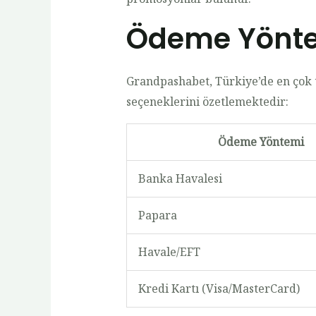
Ödeme Yöntem
Grandpashabet, Türkiye’de en çok t
seçeneklerini özetlemektedir:
Ödeme Yöntemi
Banka Havalesi
Papara
Havale/EFT
Kredi Kartı (Visa/MasterCard)