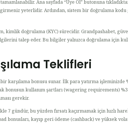
 tamamlanabilir. Ana sayfada “Üye Ol” butonuna tıkladıktan
yi girmeniz yeterlidir. Ardından, sistem bir doğrulama kod
dım, kimlik doğrulama (KYC) sürecidir. Grandpashabet, güv
ilerini talep eder. Bu bilgiler yalnızca doğrulama için kulla
ılama Teklifleri
bir karşılama bonusu sunar. İlk para yatırma işleminizde %
cak bonusun kullanım şartları (wagering requirements) %30 
nması gerekir.
likle 7 gündür, bu yüzden fırsatı kaçırmamak için hızlı ha
d bonusları, kayıp geri ödeme (cashback) ve yüksek volatil