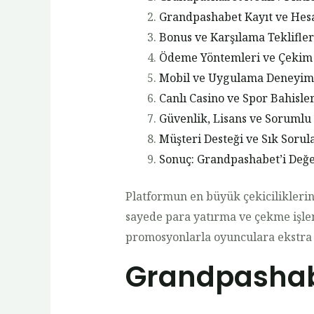
Grandpashabet Kayıt ve Hes
Bonus ve Karşılama Teklifler
Ödeme Yöntemleri ve Çekim 
Mobil ve Uygulama Deneyim
Canlı Casino ve Spor Bahisler
Güvenlik, Lisans ve Sorumlu
Müşteri Desteği ve Sık Sorul
Sonuç: Grandpashabet’i Değ
Platformun en büyük çekiciliklerin
sayede para yatırma ve çekme işlem
promosyonlarla oyunculara ekstra 
Grandpashab