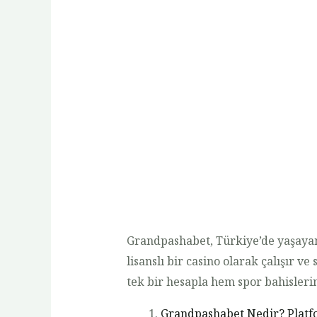
Grandpashabet, Türkiye’de yaşayan 
lisanslı bir casino olarak çalışır ve
tek bir hesapla hem spor bahislerin
Grandpashabet Nedir? Platf