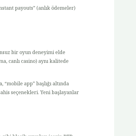
nstant payouts” (anlık ödemeler)
nsuz bir oyun deneyimi elde
ma, canlı casino) aynı kalitede
 “mobile app” başlığı altında
bahis seçenekleri. Yeni başlayanlar