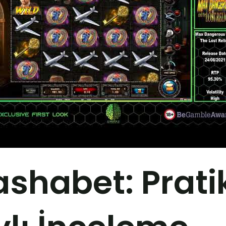
shabet: Prati