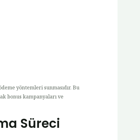
l ödeme yöntemleri sunmasıdır. Bu
larak bonus kampanyaları ve
ma Süreci