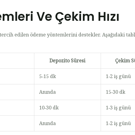
leri Ve Çekim Hızı
ercih edilen ödeme yöntemlerini destekler. Aşağıdaki tab
Depozito Süresi
Çekim S
5‑15 dk
1‑2 iş günü
Anında
15‑30 dk
10‑30 dk
1‑3 iş günü
Anında
1‑2 iş günü