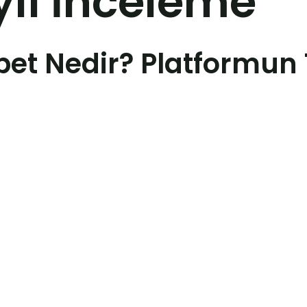
ylı İnceleme
et Nedir? Platformun