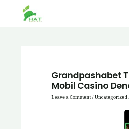
Skip
Post
to
navigation
content
Grandpashabet Tü
Mobil Casino Den
Leave a Comment
/
Uncategorized