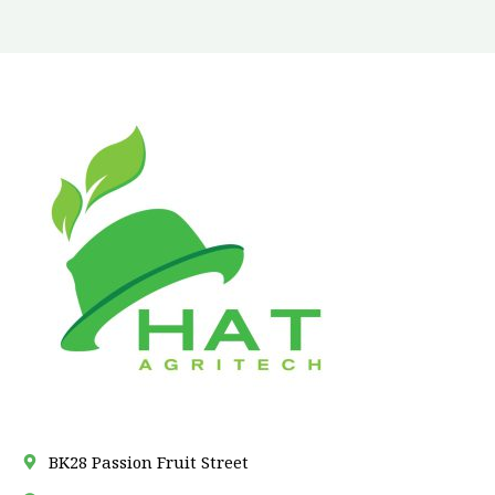
BK28 Passion Fruit Street