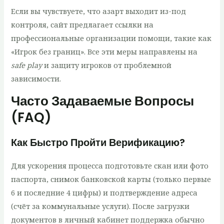
Если вы чувствуете, что азарт выходит из-под
контроля, сайт предлагает ссылки на
профессиональные организации помощи, такие как
«Игрок без границ». Все эти меры направлены на
safe play
и защиту игроков от проблемной
зависимости.
Часто Задаваемые Вопросы
(FAQ)
Как Быстро Пройти Верификацию?
Для ускорения процесса подготовьте скан или фото
паспорта, снимок банковской карты (только первые
6 и последние 4 цифры) и подтверждение адреса
(счёт за коммунальные услуги). После загрузки
документов в личный кабинет поддержка обычно