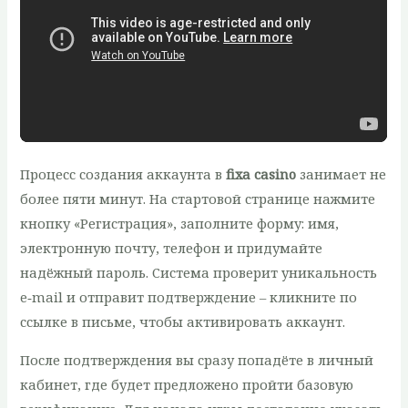
Процесс создания аккаунта в
fixa casino
занимает не
более пяти минут. На стартовой странице нажмите
кнопку «Регистрация», заполните форму: имя,
электронную почту, телефон и придумайте
надёжный пароль. Система проверит уникальность
e‑mail и отправит подтверждение – кликните по
ссылке в письме, чтобы активировать аккаунт.
После подтверждения вы сразу попадёте в личный
кабинет, где будет предложено пройти базовую