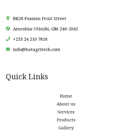
BK28 Passion Fruit Street
Amrahia-Otinibi, GM-240-2042
+233 24 210 7818
info@hatagritech.com
Get In Touch
Quick Links
Home
About us
Services
Products
Gallery