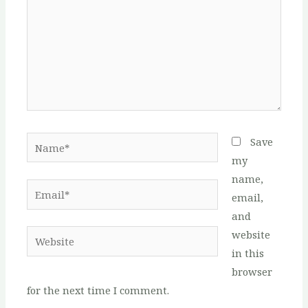
Name*
Save
my
name,
Email*
email,
and
website
Website
in this
browser
for the next time I comment.