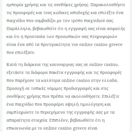
εμπειρία χρήσης και τις συνθήκες χρήσης. Παρακολουθήστε
τις προσφορές και τους κώδικες αποδοχής και επιλέξτε ένα
παιχνίδιο που συμβαδίζει με τον τρόπο παιχνιδιού σας.
Παράλληλα, βεβαιωθείτε ότι η εγγραφή σας είναι ασφαλής
και ότι η προστασία των προσωπικών σας πληροφοριών
είναι ένα από τα προτεραιότητα του online casino greece
που επιλέξατε.
Κατά τη διάρκεια της καινουργιας σας σε online casino,
εξετάστε τα διάφορα πακέτα εγγραφής και τις προσφορές
που παρέχουν τα καλύτερα online casino στην ελλαδα.
Προσοχή σε τοπικές νόμιμες προδιαγραφές και στις
συνθήκες χρήσης που πρέπει να ακολουθήσετε. Επιλέξτε
ένα παιχνίδιο που προσφέρει υψηλή τιμολόγηση και
συμπληρώστε το περιεχόμενο της εγγραφής σας με τα
απαραίτητα στοιχεία. Επιπλέον, βεβαιωθείτε ότι η
επικοινωνία με το online casino greece είναι