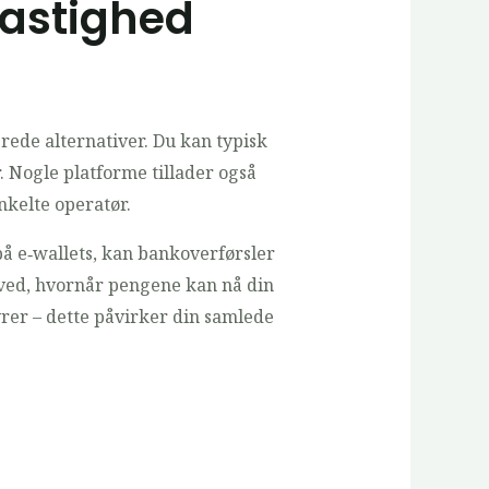
astighed
rede alternativer. Du kan typisk
. Nogle platforme tillader også
nkelte operatør.
på e‑wallets, kan bankoverførsler
u ved, hvornår pengene kan nå din
rer – dette påvirker din samlede