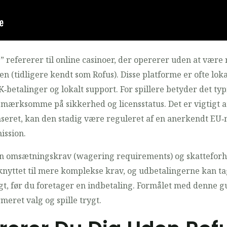
 refererer til online casinoer, der opererer uden at være 
 (tidligere kendt som Rofus). Disse platforme er ofte lok
‑betalinger og lokalt support. For spillere betyder det typi
mærksomme på sikkerhed og licensstatus. Det er vigtigt at
enseret, kan den stadig være reguleret af en anerkendt 
ission.
dan omsætningskrav (wagering requirements) og skatteforho
yttet til mere komplekse krav, og udbetalingerne kan tag
gt, før du foretager en indbetaling. Formålet med denne gu
meret valg og spille trygt.