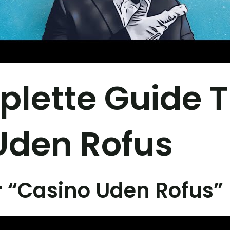
lette Guide T
Uden Rofus
 “casino Uden Rofus”