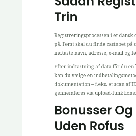
Sådan Registr
Trin
Registreringsprocessen i et dansk
på. Først skal du finde casinoet på
indtaste navn, adresse, e‑mail og 
Efter indtastning af data får du en
kan du vælge en indbetalingsmetode
dokumentation – f.eks. et scan af 
gennemføres via upload‑funktionen i
Bonusser Og
Uden Rofus