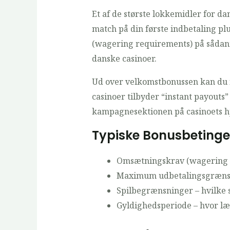
Et af de største lokkemidler for d
match på din første indbetaling pl
(wagering requirements) på sådann
danske casinoer.
Ud over velkomstbonussen kan du 
casinoer tilbyder “instant payouts”
kampagnesektionen på casinoets hje
Typiske Bonusbetingel
Omsætningskrav (wagering 
Maximum udbetalingsgrænse
Spilbegrænsninger – hvilke 
Gyldighedsperiode – hvor l