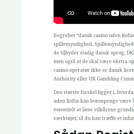
Begrebet “dansk casino uden Rofus”
spillemyndighed, Spillemyndigheden
de tilbyder stadig dansk-sprog, DKK
men også at de skal være ekstra op
casino‑operatør ikke er dansk lic
Authority eller UK Gambling Comm
Den største forskel ligger i, hvor
uden Rofus kan bonuspenge være kn
essentielt at læse vilkårene grundi
værktøjer, så du kan træffe et infor