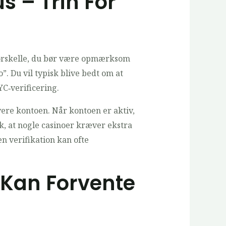
s – Trin For
 forskelle, du bør være opmærksom
”. Du vil typisk blive bedt om at
YC‑verificering.
ivere kontoen. Når kontoen er aktiv,
k, at nogle casinoer kræver ekstra
n verifikation kan ofte
Kan Forvente