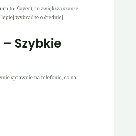
rn to Player), co zwiększa szanse
lepiej wybrać te o średniej
 – Szybkie
wnie sprawnie na telefonie, co na