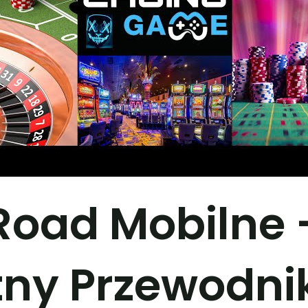
 Road Mobilne 
ny Przewodni