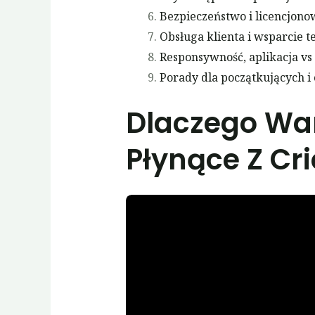
Bezpieczeństwo i licencjonow
Obsługa klienta i wsparcie t
Responsywność, aplikacja vs
Porady dla początkujących i
Dlaczego War
Płynące Z Cr