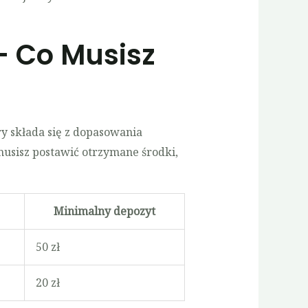
– Co Musisz
y składa się z dopasowania
musisz postawić otrzymane środki,
Minimalny depozyt
50 zł
20 zł