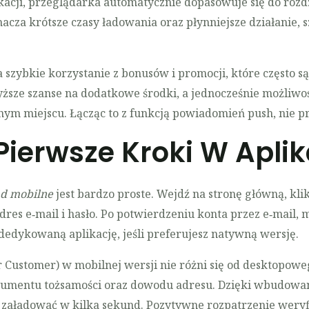
kacji, przeglądarka automatycznie dopasowuje się do rozdzi
acza krótsze czasy ładowania oraz płynniejsze działanie,
szybkie korzystanie z bonusów i promocji, które często 
yższe szanse na dodatkowe środki, a jednocześnie możliw
m miejscu. Łącząc to z funkcją powiadomień push, nie prz
 Pierwsze Kroki W Aplik
ad mobilne
jest bardzo proste. Wejdź na stronę główną, klikn
adres e‑mail i hasło. Po potwierdzeniu konta przez e‑mail,
dedykowaną aplikację, jeśli preferujesz natywną wersję.
 Customer) w mobilnej wersji nie różni się od desktopoweg
kumentu tożsamości oraz dowodu adresu. Dzięki wbudowa
 załadować w kilka sekund. Pozytywne rozpatrzenie weryf