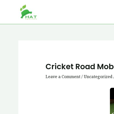
Skip
Post
to
navigation
content
Cricket Road Mobi
Leave a Comment
/
Uncategorized