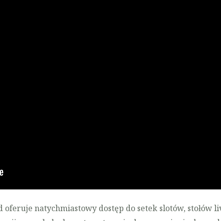
d oferuje natychmiastowy dostęp do setek slotów, stołów l