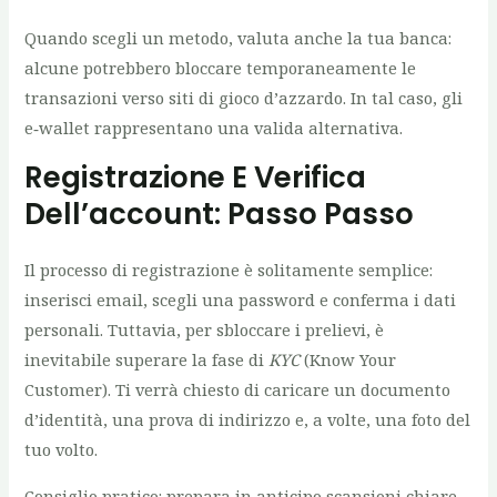
Quando scegli un metodo, valuta anche la tua banca:
alcune potrebbero bloccare temporaneamente le
transazioni verso siti di gioco d’azzardo. In tal caso, gli
e‑wallet rappresentano una valida alternativa.
Registrazione E Verifica
Dell’account: Passo Passo
Il processo di registrazione è solitamente semplice:
inserisci email, scegli una password e conferma i dati
personali. Tuttavia, per sbloccare i prelievi, è
inevitabile superare la fase di
KYC
(Know Your
Customer). Ti verrà chiesto di caricare un documento
d’identità, una prova di indirizzo e, a volte, una foto del
tuo volto.
Consiglio pratico: prepara in anticipo scansioni chiare