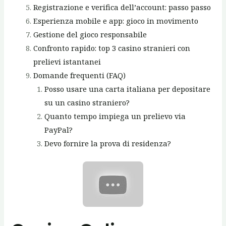
Registrazione e verifica dell’account: passo passo
Esperienza mobile e app: gioco in movimento
Gestione del gioco responsabile
Confronto rapido: top 3 casino stranieri con
prelievi istantanei
Domande frequenti (FAQ)
Posso usare una carta italiana per depositare
su un casino straniero?
Quanto tempo impiega un prelievo via
PayPal?
Devo fornire la prova di residenza?