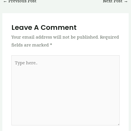
←
Previous Post
Next Post
→
Leave A Comment
Your email address will not be published.
Required
fields are marked
*
Type
here..