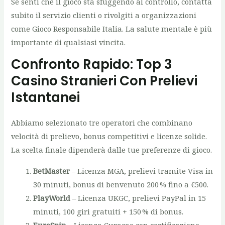
Se senti che il gioco sta sfuggendo al controllo, contatta
subito il servizio clienti o rivolgiti a organizzazioni
come Gioco Responsabile Italia. La salute mentale è più
importante di qualsiasi vincita.
Confronto Rapido: Top 3
Casino Stranieri Con Prelievi
Istantanei
Abbiamo selezionato tre operatori che combinano
velocità di prelievo, bonus competitivi e licenze solide.
La scelta finale dipenderà dalle tue preferenze di gioco.
BetMaster
– Licenza MGA, prelievi tramite Visa in
30 minuti, bonus di benvenuto 200 % fino a €500.
PlayWorld
– Licenza UKGC, prelievi PayPal in 15
minuti, 100 giri gratuiti + 150 % di bonus.
EuroSpin
– Licenza Curacao con certificazione