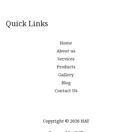
Get In Touch
Quick Links
Home
About us
Services
Products
Gallery
Blog
Contact Us
Copyright © 2026 HAT