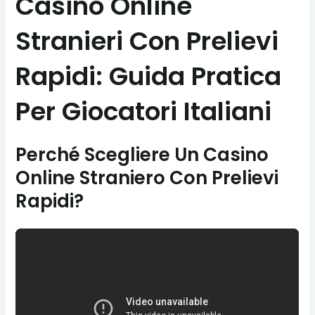
Casino Online
Stranieri Con Prelievi
Rapidi: Guida Pratica
Per Giocatori Italiani
Perché Scegliere Un Casino
Online Straniero Con Prelievi
Rapidi?