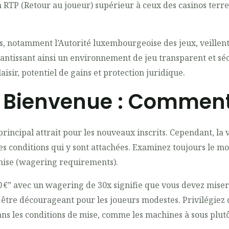
RTP (Retour au joueur) supérieur à ceux des casinos terres
s, notamment l’Autorité luxembourgeoise des jeux, veillent
rantissant ainsi un environnement de jeu transparent et sécu
aisir, potentiel de gains et protection juridique.
 Bienvenue : Comment
rincipal attrait pour les nouveaux inscrits. Cependant, la
s conditions qui y sont attachées. Examinez toujours le 
 mise (wagering requirements).
 €” avec un wagering de 30x signifie que vous devez miser 3
t être décourageant pour les joueurs modestes. Privilégiez
ans les conditions de mise, comme les machines à sous plutôt