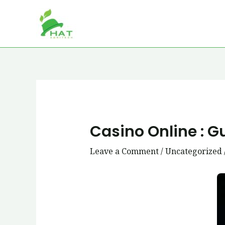
Skip
Post
to
navigation
content
Casino Online : G
Leave a Comment
/
Uncategorized