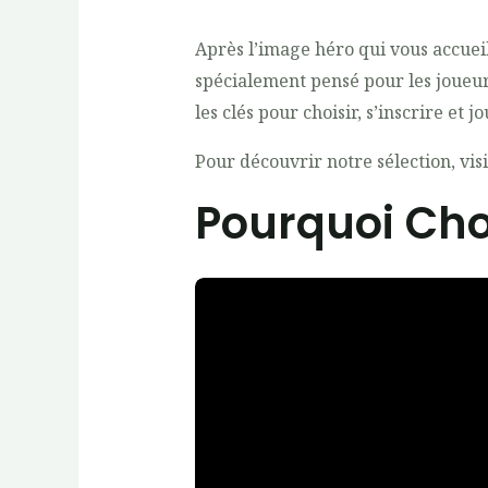
Après l’image héro qui vous accuei
spécialement pensé pour les joueur
les clés pour choisir, s’inscrire et j
Pour découvrir notre sélection, vis
Pourquoi Cho