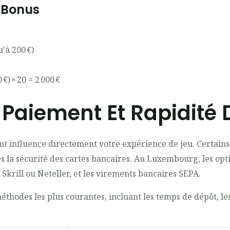
 Bonus
’à 200 €)
 €) × 20 = 2 000 €
Paiement Et Rapidité D
 influence directement votre expérience de jeu. Certains 
es la sécurité des cartes bancaires. Au Luxembourg, les opti
Skrill ou Neteller, et les virements bancaires SEPA.
éthodes les plus courantes, incluant les temps de dépôt, les 