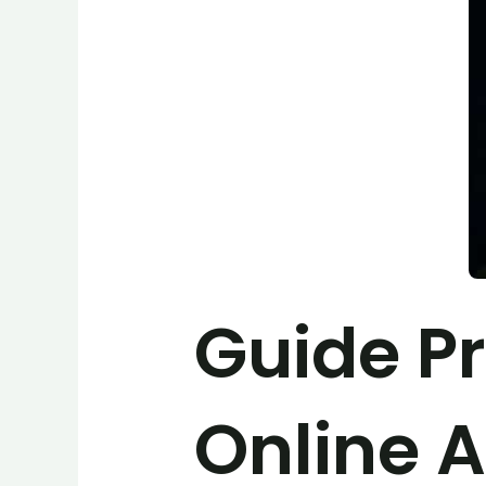
Guide P
Online 