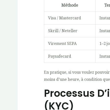
Méthode
Te
Visa / Mastercard
Insta
Skrill / Neteller
Insta
Virement SEPA
1–2 j
Paysafecard
Insta
En pratique, si vous voulez pouvoir 
moins d’une heure, à condition que 
Processus D’i
(KYC)