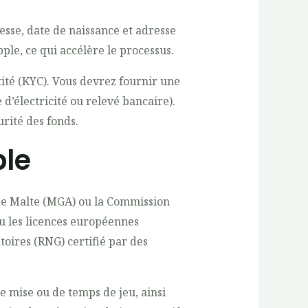
sse, date de naissance et adresse
le, ce qui accélère le processus.
ité (KYC). Vous devrez fournir une
 d’électricité ou relevé bancaire).
rité des fonds.
ble
 de Malte (MGA) ou la Commission
u les licences européennes
toires (RNG) certifié par des
de mise ou de temps de jeu, ainsi