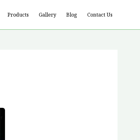
Products
Gallery
Blog
Contact Us