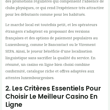
des promotions régulières qui compensent l’absence de
clubs physiques, ce qui rend l’expérience très attractive
pour les débutants comme pour les habitués.
Le marché local est toutefois petit, et les opérateurs
étrangers s’adaptent en proposant des versions
françaises et des options de paiement populaires au
Luxembourg, comme le Bancontact ou le Virement
SEPA. Ainsi, le joueur bénéficie d’une localisation
linguistique sans sacrifier la qualité du service. En
résumé, un casino en ligne bien choisi combine
conformité, catalogue riche et offres adaptées aux
attentes luxembourgeoises.
2. Les Critères Essentiels Pour
Choisir Le Meilleur Casino En
Ligne