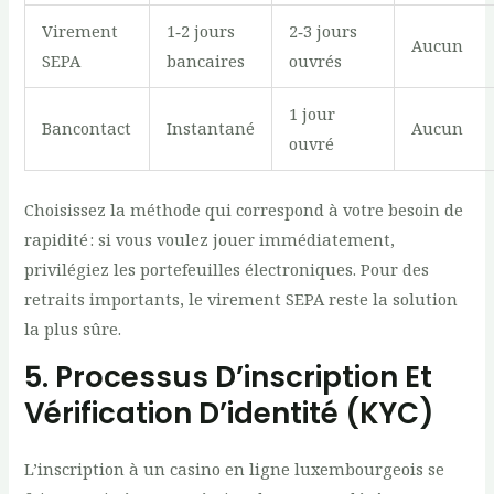
Virement
1‑2 jours
2‑3 jours
Aucun
SEPA
bancaires
ouvrés
1 jour
Bancontact
Instantané
Aucun
ouvré
Choisissez la méthode qui correspond à votre besoin de
rapidité : si vous voulez jouer immédiatement,
privilégiez les portefeuilles électroniques. Pour des
retraits importants, le virement SEPA reste la solution
la plus sûre.
5. Processus D’inscription Et
Vérification D’identité (KYC)
L’inscription à un casino en ligne luxembourgeois se