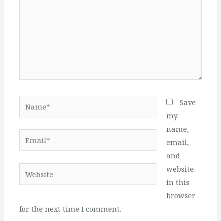
Name*
Save
my
name,
Email*
email,
and
website
Website
in this
browser
for the next time I comment.