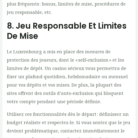
plus fréquents : bonus, limites de mise, procédures de
jeu responsable, etc.
8. Jeu Responsable Et Limites
De Mise
Le Luxembourg a mis en place des mesures de
protection des joueurs, dont le « self‑exclusion » et les
limites de dépôt. Un casino sérieux vous permettra de
fixer un plafond quotidien, hebdomadaire ou mensuel
pour vos dépôts et vos mises. De plus, la plupart des
sites offrent des outils d’auto‑exclusion qui bloquent
votre compte pendant une période définie.
Utilisez ces fonctionnalités dès le départ : définissez un
budget réaliste et respectez‑le. Si vous sentez que le jeu
devient problématique, contactez immédiatement le