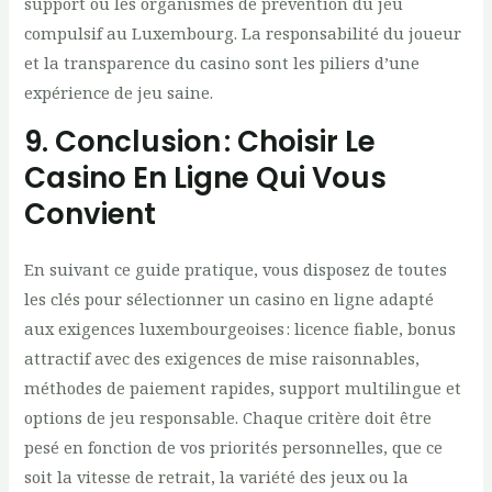
support ou les organismes de prévention du jeu
compulsif au Luxembourg. La responsabilité du joueur
et la transparence du casino sont les piliers d’une
expérience de jeu saine.
9. Conclusion : Choisir Le
Casino En Ligne Qui Vous
Convient
En suivant ce guide pratique, vous disposez de toutes
les clés pour sélectionner un casino en ligne adapté
aux exigences luxembourgeoises : licence fiable, bonus
attractif avec des exigences de mise raisonnables,
méthodes de paiement rapides, support multilingue et
options de jeu responsable. Chaque critère doit être
pesé en fonction de vos priorités personnelles, que ce
soit la vitesse de retrait, la variété des jeux ou la