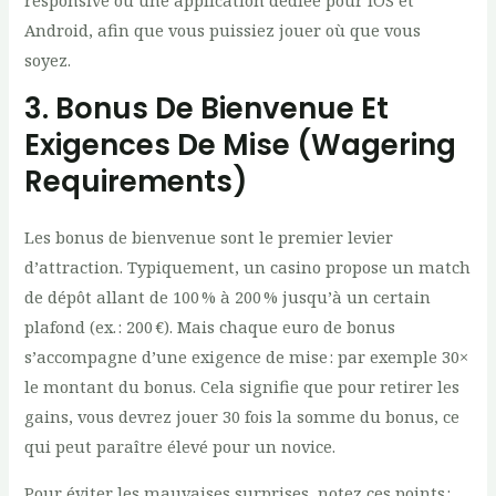
Android, afin que vous puissiez jouer où que vous
soyez.
3. Bonus De Bienvenue Et
Exigences De Mise (wagering
Requirements)
Les bonus de bienvenue sont le premier levier
d’attraction. Typiquement, un casino propose un match
de dépôt allant de 100 % à 200 % jusqu’à un certain
plafond (ex. : 200 €). Mais chaque euro de bonus
s’accompagne d’une exigence de mise : par exemple 30×
le montant du bonus. Cela signifie que pour retirer les
gains, vous devrez jouer 30 fois la somme du bonus, ce
qui peut paraître élevé pour un novice.
Pour éviter les mauvaises surprises, notez ces points :