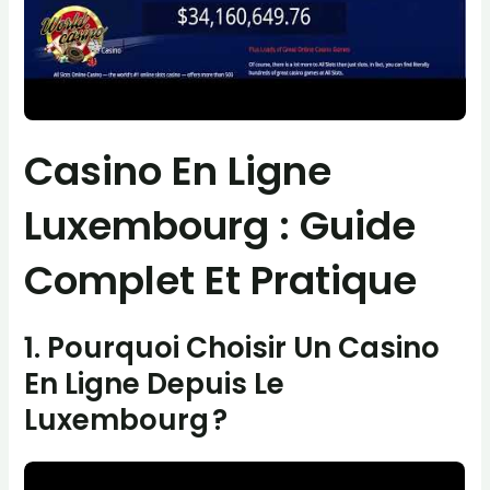
Casino En Ligne
Luxembourg : Guide
Complet Et Pratique
1. Pourquoi Choisir Un Casino
En Ligne Depuis Le
Luxembourg ?