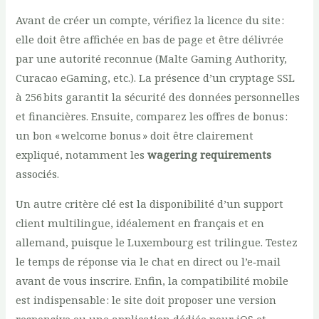
Avant de créer un compte, vérifiez la licence du site :
elle doit être affichée en bas de page et être délivrée
par une autorité reconnue (Malte Gaming Authority,
Curacao eGaming, etc.). La présence d’un cryptage SSL
à 256 bits garantit la sécurité des données personnelles
et financières. Ensuite, comparez les offres de bonus :
un bon « welcome bonus » doit être clairement
expliqué, notamment les
wagering requirements
associés.
Un autre critère clé est la disponibilité d’un support
client multilingue, idéalement en français et en
allemand, puisque le Luxembourg est trilingue. Testez
le temps de réponse via le chat en direct ou l’e‑mail
avant de vous inscrire. Enfin, la compatibilité mobile
est indispensable : le site doit proposer une version
responsive ou une application dédiée pour iOS et