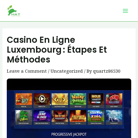
Skip
Post
Mai
to
navigation
Men
content
Casino En Ligne
Luxembourg : Étapes Et
Méthodes
Leave a Comment
/
Uncategorized
/ By
quartz86530