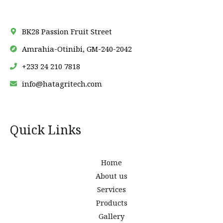
BK28 Passion Fruit Street
Amrahia-Otinibi, GM-240-2042
+233 24 210 7818
info@hatagritech.com
Get In Touch
Quick Links
Home
About us
Services
Products
Gallery