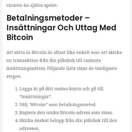
vinsten än själva spelet.
Betalningsmetoder –
Insättningar Och Uttag Med
Bitcoin
Att sätta in Bitcoin är oftast lika enkelt som att skicka
en transaktion från din plånbok till casinots
insättningsadress. Följande lista visar de vanligaste
stegen:
Logga in på ditt casino‑konto och gå till
“Insättningar”.
Välj “Bitcoin” som betalningsmetod.
Kopiera den unika Bitcoin‑adress som visas.
Skicka önskat belopp från din plånbok till den
adressen.