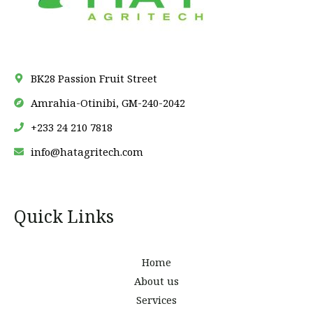
BK28 Passion Fruit Street
Amrahia-Otinibi, GM-240-2042
+233 24 210 7818
info@hatagritech.com
Get In Touch
Quick Links
Home
About us
Services