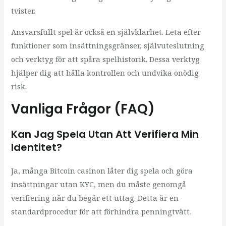
tvister.
Ansvarsfullt spel är också en självklarhet. Leta efter
funktioner som insättningsgränser, självuteslutning
och verktyg för att spåra spelhistorik. Dessa verktyg
hjälper dig att hålla kontrollen och undvika onödig
risk.
Vanliga Frågor (FAQ)
Kan Jag Spela Utan Att Verifiera Min
Identitet?
Ja, många Bitcoin casinon låter dig spela och göra
insättningar utan KYC, men du måste genomgå
verifiering när du begär ett uttag. Detta är en
standardprocedur för att förhindra penningtvätt.