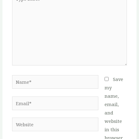
here..
Name*
Save
my
name,
Email*
email,
and
website
Website
in this
browser