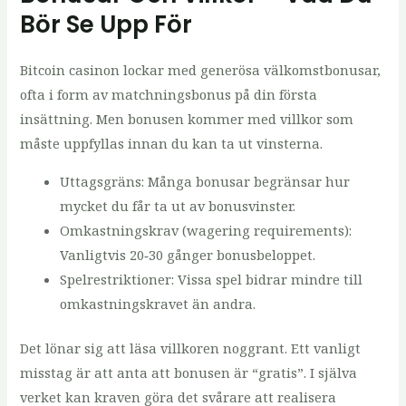
Bör Se Upp För
Bitcoin casinon lockar med generösa välkomstbonusar,
ofta i form av matchningsbonus på din första
insättning. Men bonusen kommer med villkor som
måste uppfyllas innan du kan ta ut vinsterna.
Uttagsgräns: Många bonusar begränsar hur
mycket du får ta ut av bonusvinster.
Omkastningskrav (wagering requirements):
Vanligtvis 20‑30 gånger bonusbeloppet.
Spelrestriktioner: Vissa spel bidrar mindre till
omkastningskravet än andra.
Det lönar sig att läsa villkoren noggrant. Ett vanligt
misstag är att anta att bonusen är “gratis”. I själva
verket kan kraven göra det svårare att realisera