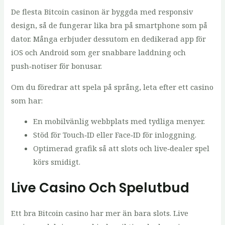
De flesta Bitcoin casinon är byggda med responsiv
design, så de fungerar lika bra på smartphone som på
dator. Många erbjuder dessutom en dedikerad app för
iOS och Android som ger snabbare laddning och
push‑notiser för bonusar.
Om du föredrar att spela på språng, leta efter ett casino
som har:
En mobilvänlig webbplats med tydliga menyer.
Stöd för Touch‑ID eller Face‑ID för inloggning.
Optimerad grafik så att slots och live‑dealer spel
körs smidigt.
Live Casino Och Spelutbud
Ett bra Bitcoin casino har mer än bara slots. Live