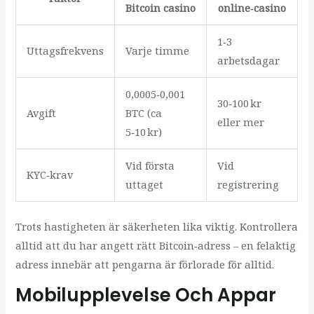
Bitcoin casino
online‑casino
1‑3
Uttagsfrekvens
Varje timme
arbetsdagar
0,0005‑0,001
30‑100 kr
Avgift
BTC (ca
eller mer
5‑10 kr)
Vid första
Vid
KYC‑krav
uttaget
registrering
Trots hastigheten är säkerheten lika viktig. Kontrollera
alltid att du har angett rätt Bitcoin‑adress – en felaktig
adress innebär att pengarna är förlorade för alltid.
Mobilupplevelse Och Appar