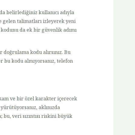
a belirlediğiniz kullanıcı adıyla
e gelen talimatları izleyerek yeni
MS kodunu da ek bir güvenlik adımı
ir doğrulama kodu alırsınız. Bu
ğer bu kodu almıyorsanız, telefon
rakam ve bir özel karakter içerecek
ı yürütüyorsanız, aklınızda
 bu, veri sızıntısı riskini büyük