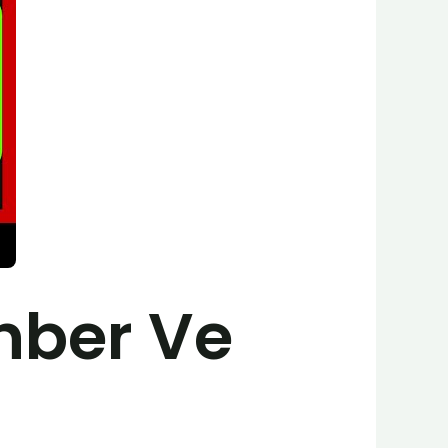
ehber Ve