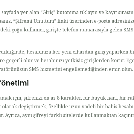
sayfada yer alan “Giriş” butonuna tıklayın ve kayıt sırasınd
orsanız, “Şifremi Unuttum” linki üzerinden e‑posta adresiniz
ye’deki çoğu kullanıcı, girişte telefon numarasıyla gelen S
edildiğinde, hesabınıza her yeni cihazdan giriş yaparken b
re geçerli olur ve hesabınızı yetkisiz girişlerden korur. E
eratörünüzün SMS hizmetini engellemediğinden emin olun.
 Yönetimi
lamak için, şifrenizi en az 8 karakter, bir büyük harf, bir 
k olarak değiştirmek, özellikle uzun vadeli bir bahis hesab
. Ayrıca, aynı şifreyi farklı sitelerde kullanmaktan kaçının;