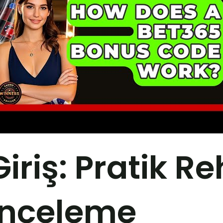
iriş: Pratik R
 İnceleme