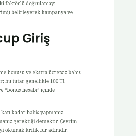
 iki faktörlü doğrulamayı
ldirimi) belirleyerek kampanya ve
cup Giriş
şme bonusu ve ekstra ücretsiz bahis
r; bu tutar genellikle 100 TL
ve “bonus hesabı” içinde
r katı kadar bahis yapmanız
pmanız gerektiği demektir. Çevrim
yi okumak kritik bir adımdır.