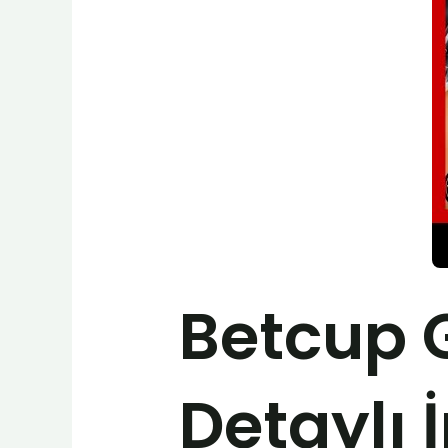
Betcup G
Detaylı