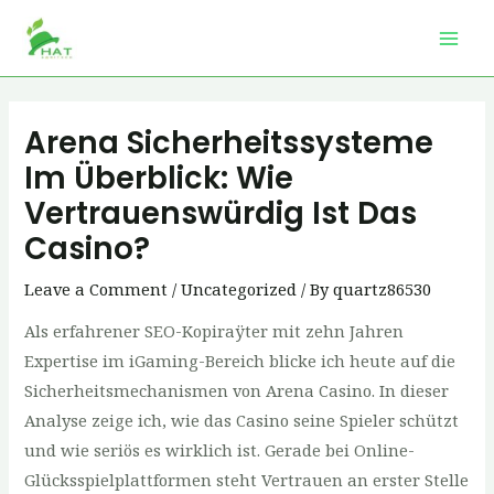
Skip
Post
Mai
to
navigation
Men
content
Arena Sicherheitssysteme
Im Überblick: Wie
Vertrauenswürdig Ist Das
Casino?
Leave a Comment
/
Uncategorized
/ By
quartz86530
Als erfahrener SEO-Kopiraÿter mit zehn Jahren
Expertise im iGaming-Bereich blicke ich heute auf die
Sicherheitsmechanismen von Arena Casino. In dieser
Analyse zeige ich, wie das Casino seine Spieler schützt
und wie seriös es wirklich ist. Gerade bei Online-
Glücksspielplattformen steht Vertrauen an erster Stelle