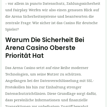
– vor allem in puncto Datenschutz, Zahlungssicherheit
und Fairplay. Werfen wir also einen genauen Blick auf
die Arena Sicherheitssysteme und beantworten die
zentrale Frage: Wie sicher ist das Casino für deutsche
Spieler?
Warum Die Sicherheit Bei
Arena Casino Oberste
Priorität Hat
Das Arena Casino setzt auf eine Reihe moderner
Technologien, um seine Nutzer zu schützen.
Angefangen bei der Datenverschlüsselung mit SSL-
Protokollen bis hin zur Einhaltung strenger
Datenschutzrichtlinien. Diese Grundlage sorgt dafür,
dass persönliche Informationen und finanzielle
Transaktionen vor unbefugtem Zugriff bewahrt