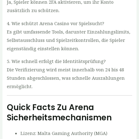
Ja, Spieler können 2FA aktivieren, um ihr Konto
zusätzlich zu schützen.
4. Wie schützt Arena Casino vor Spielsucht?
Es gibt umfassende Tools, darunter Einzahlungslimits,
Selbstausschluss und Spielzeitkontrollen, die Spieler
eigenständig einstellen können.
5. Wie schnell erfolgt die Identitätsprüfung?
Die Verifizierung wird meist innerhalb von 24 bis 48
Stunden abgeschlossen, was schnelle Auszahlungen
ermöglicht.
Quick Facts Zu Arena
Sicherheitsmechanismen
Lizenz: Malta Gaming Authority (MGA)