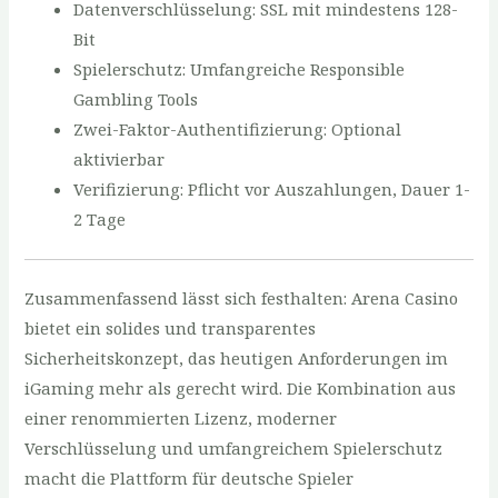
Datenverschlüsselung: SSL mit mindestens 128-
Bit
Spielerschutz: Umfangreiche Responsible
Gambling Tools
Zwei-Faktor-Authentifizierung: Optional
aktivierbar
Verifizierung: Pflicht vor Auszahlungen, Dauer 1-
2 Tage
Zusammenfassend lässt sich festhalten: Arena Casino
bietet ein solides und transparentes
Sicherheitskonzept, das heutigen Anforderungen im
iGaming mehr als gerecht wird. Die Kombination aus
einer renommierten Lizenz, moderner
Verschlüsselung und umfangreichem Spielerschutz
macht die Plattform für deutsche Spieler