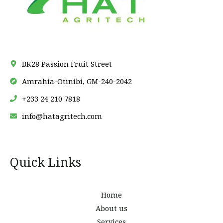
BK28 Passion Fruit Street
Amrahia-Otinibi, GM-240-2042
+233 24 210 7818
info@hatagritech.com
Get In Touch
Quick Links
Home
About us
Services