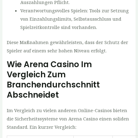
Auszahlungen Pflicht.
Verantwortungsvolles Spielen: Tools zur Setzung
von Einzahlungslimits, Selbstausschluss und
Spielzeitkontrolle sind vorhanden.
Diese Maßnahmen gewährleisten, dass der Schutz der
Spieler auf einem sehr hohen Niveau erfolgt.
Wie Arena Casino Im
Vergleich Zum
Branchendurchschnitt
Abschneidet
Im Vergleich zu vielen anderen Online-Casinos bieten
die Sicherheitssysteme von Arena Casino einen soliden
Standard. Ein kurzer Vergleich: