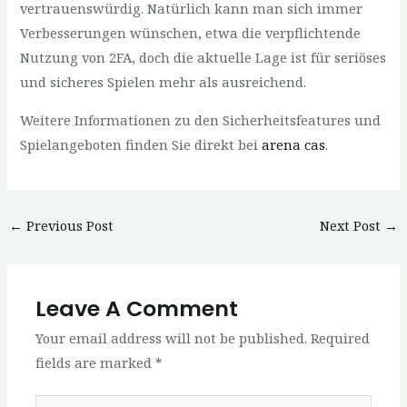
vertrauenswürdig. Natürlich kann man sich immer
Verbesserungen wünschen, etwa die verpflichtende
Nutzung von 2FA, doch die aktuelle Lage ist für seriöses
und sicheres Spielen mehr als ausreichend.
Weitere Informationen zu den Sicherheitsfeatures und
Spielangeboten finden Sie direkt bei
arena cas
.
←
Previous Post
Next Post
→
Leave A Comment
Your email address will not be published.
Required
fields are marked
*
Type