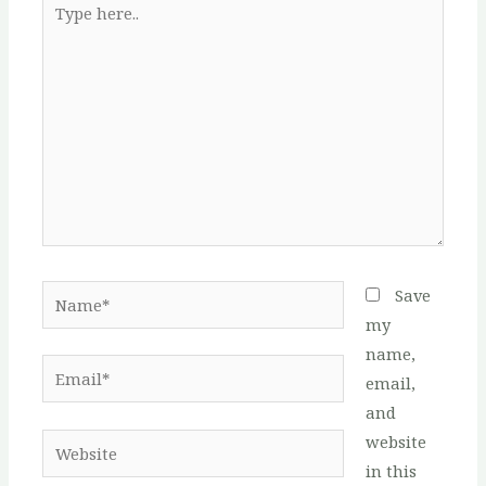
here..
Name*
Save
my
name,
Email*
email,
and
website
Website
in this