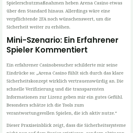
Spielerschutzmaßnahmen heben Arena Casino etwas
über den Standard hinaus. Allerdings wäre eine
verpflichtende 2FA noch wünschenswert, um die
Sicherheit weiter zu erhöhen.
Mini-Szenario: Ein Erfahrener
Spieler Kommentiert
Ein erfahrener Casinobesucher schilderte mir seine
Eindrücke so: „Arena Casino fühlt sich durch das klare
Sicherheitskonzept wirklich vertrauenswürdig an. Die
schnelle Verifizierung und die transparenten
Informationen zur Lizenz geben mir ein gutes Gefühl.
Besonders schätze ich die Tools zum
verantwortungsvollen Spielen, die ich aktiv nutze.“
Dieser Praxiseinblick zeigt, dass die Sicherheitssysteme