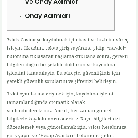
Ve Onay Adımları
Onay Adımları
7slots Casino’ye kaydolmak için basit ve hızlı bir süreç
izleyin. İlk adım, 7slots giriş sayfasına gidip, “Kaydol”
butonuna tıklayarak başlamaktır. Daha sonra, gerekli
bilgileri doğru bir şekilde doldurun ve kaydolma
işlemini tamamlayin. Bu süreçte, güvenliğiniz için
gerekli güvenlik sorularını ve şifrenizi belirleyin.
7 slot oyunlarına erişmek için, kaydolma işlemi
tamamlandığında otomatik olarak
yönlendirileceksiniz. Ancak, her zaman güncel
bilgilerle kaydolmanızı öneririz. Kayıt bilgilerinizi
düzenlemek veya güncellemek için, 7slots hesabınıza
giriş yapın ve “Hesap Ayarları” bölümüne gidin.