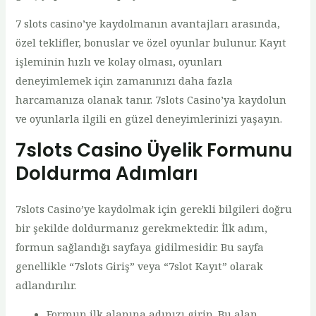
7 slots casino’ye kaydolmanın avantajları arasında,
özel teklifler, bonuslar ve özel oyunlar bulunur. Kayıt
işleminin hızlı ve kolay olması, oyunları
deneyimlemek için zamanınızı daha fazla
harcamanıza olanak tanır. 7slots Casino’ya kaydolun
ve oyunlarla ilgili en güzel deneyimlerinizi yaşayın.
7slots Casino Üyelik Formunu
Doldurma Adımları
7slots Casino’ye kaydolmak için gerekli bilgileri doğru
bir şekilde doldurmanız gerekmektedir. İlk adım,
formun sağlandığı sayfaya gidilmesidir. Bu sayfa
genellikle “7slots Giriş” veya “7slot Kayıt” olarak
adlandırılır.
Formun ilk alanına adınızı girin. Bu alan,