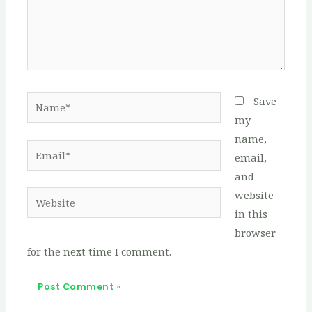
Name*
Save
my
name,
Email*
email,
and
website
Website
in this
browser
for the next time I comment.