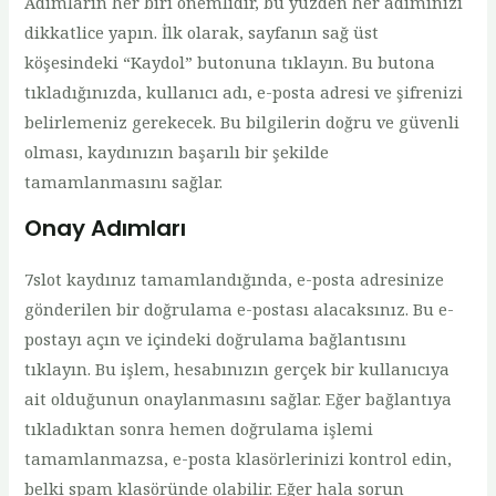
Adımların her biri önemlidir, bu yüzden her adımınızı
dikkatlice yapın. İlk olarak, sayfanın sağ üst
köşesindeki “Kaydol” butonuna tıklayın. Bu butona
tıkladığınızda, kullanıcı adı, e-posta adresi ve şifrenizi
belirlemeniz gerekecek. Bu bilgilerin doğru ve güvenli
olması, kaydınızın başarılı bir şekilde
tamamlanmasını sağlar.
Onay Adımları
7slot kaydınız tamamlandığında, e-posta adresinize
gönderilen bir doğrulama e-postası alacaksınız. Bu e-
postayı açın ve içindeki doğrulama bağlantısını
tıklayın. Bu işlem, hesabınızın gerçek bir kullanıcıya
ait olduğunun onaylanmasını sağlar. Eğer bağlantıya
tıkladıktan sonra hemen doğrulama işlemi
tamamlanmazsa, e-posta klasörlerinizi kontrol edin,
belki spam klasöründe olabilir. Eğer hala sorun